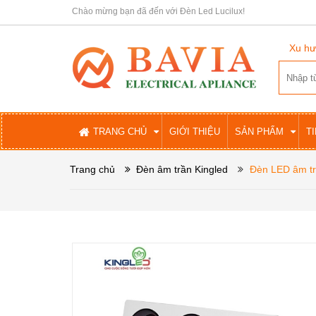
Chào mừng bạn đã đến với Đèn Led Lucilux!
Xu hư
TRANG CHỦ
GIỚI THIỆU
SẢN PHẨM
T
Trang chủ
Đèn âm trần Kingled
Đèn LED âm tr