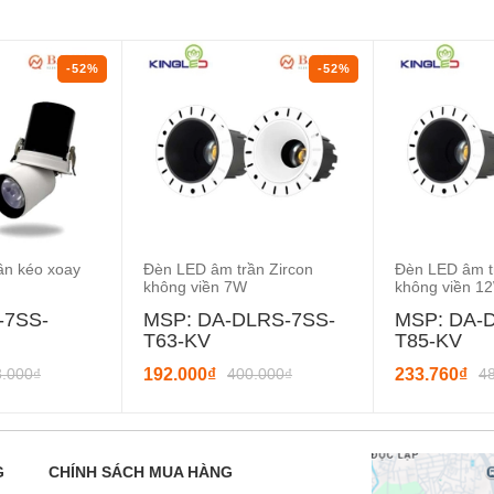
-52%
-52%
ần kéo xoay
Đèn LED âm trần Zircon
Đèn LED âm t
không viền 7W
không viền 1
-7SS-
MSP: DA-DLRS-7SS-
MSP: DA-
T63-KV
T85-KV
3.000₫
192.000₫
400.000₫
233.760₫
4
G
CHÍNH SÁCH MUA HÀNG