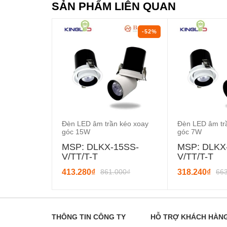
SẢN PHẨM LIÊN QUAN
-52%
Đèn LED âm trần kéo xoay
Đèn LED âm tr
góc 15W
góc 7W
MSP: DLKX-15SS-
MSP: DLKX
V/TT/T-T
V/TT/T-T
413.280₫
861.000₫
318.240₫
66
THÔNG TIN CÔNG TY
HỖ TRỢ KHÁCH HÀN