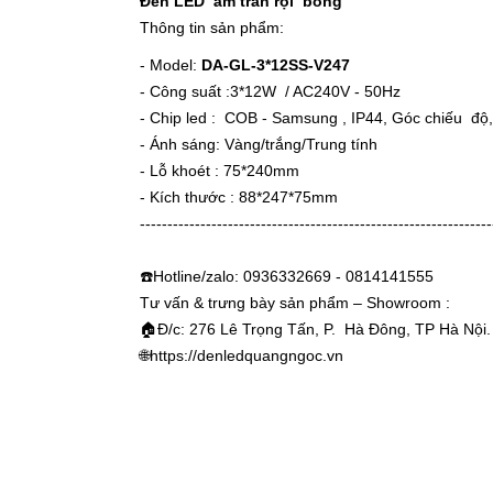
Đèn LED âm trần rọi bóng
Thông tin sản phẩm:
- Model:
DA-GL-3*12SS-V247
- Công suất :3*12W / AC240V - 50Hz
- Chip led : COB - Samsung , IP44, Góc chiếu độ
- Ánh sáng: Vàng/trắng/Trung tính
- Lỗ khoét : 75*240mm
- Kích thước : 88*247*75mm
----------------------------------------------------------------
☎️Hotline/zalo: 0936332669 - 0814141555
Tư vấn & trưng bày sản phẩm – Showroom :
🏠Đ/c: 276 Lê Trọng Tấn, P. Hà Đông, TP Hà Nội.
🌐
https://denledquangngoc.vn