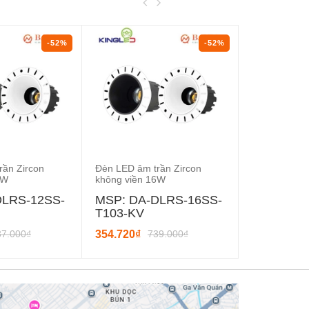
-52%
-52%
rần Zircon
Đèn LED âm trần Zircon
Đèn LED âm t
2W
không viền 16W
mặt 16W
DLRS-12SS-
MSP: DA-DLRS-16SS-
MSP: DA-
T103-KV
T103
87.000₫
354.720₫
739.000₫
332.160₫