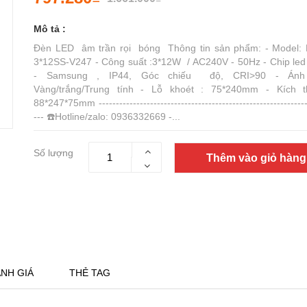
Mô tả :
Đèn LED âm trần rọi bóng Thông tin sản phẩm: - Model:
3*12SS-V247 - Công suất :3*12W / AC240V - 50Hz - Chip le
- Samsung , IP44, Góc chiếu độ, CRI>90 - Ánh
Vàng/trắng/Trung tính - Lỗ khoét : 75*240mm - Kích t
88*247*75mm -------------------------------------------------------------
--- ☎️Hotline/zalo: 0936332669 -...
Số lượng
Thêm vào giỏ hàng
NH GIÁ
THẺ TAG