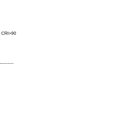
, CRI>90
---------