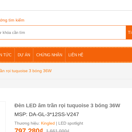
ớng tìm kiếm
IN TỨC
DỰ ÁN
CHỨNG NHẬN
LIÊN HỆ
ần rọi tuquoise 3 bóng 36W
Đèn LED âm trần rọi tuquoise 3 bóng 36W
MSP: DA-GL-3*12SS-V247
Thương hiệu:
Kingled
| LED spotlight
797.280₫
1.661.000₫