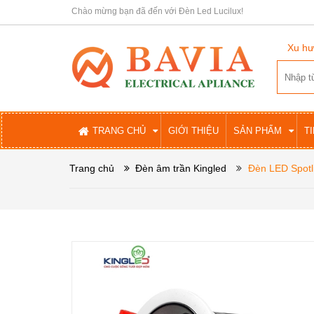
Chào mừng bạn đã đến với Đèn Led Lucilux!
Xu hư
TRANG CHỦ
GIỚI THIỆU
SẢN PHẨM
T
Trang chủ
Đèn âm trần Kingled
Đèn LED Spotl