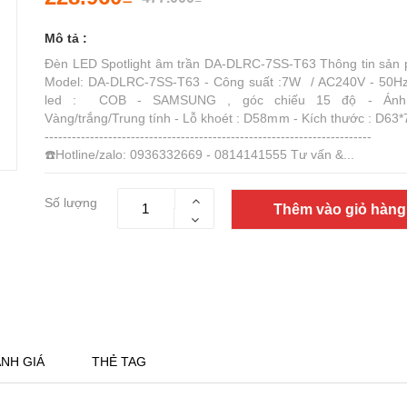
Mô tả :
Đèn LED Spotlight âm trần DA-DLRC-7SS-T63 Thông tin sản 
Model: DA-DLRC-7SS-T63 - Công suất :7W / AC240V - 50Hz
led : COB - SAMSUNG , góc chiếu 15 độ - Ánh
Vàng/trắng/Trung tính - Lỗ khoét : D58mm - Kích thước : D63
------------------------------------------------------------------------
☎️Hotline/zalo: 0936332669 - 0814141555 Tư vấn &...
Số lượng
Thêm vào giỏ hàng
NH GIÁ
THẺ TAG