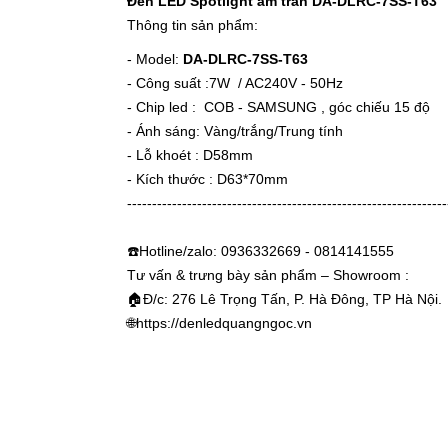
Đèn LED Spotlight âm trần DA-DLRC-7SS-T63
Thông tin sản phẩm:
- Model:
DA-DLRC-7SS-T63
- Công suất :7W / AC240V - 50Hz
- Chip led : COB - SAMSUNG , góc chiếu 15 độ
- Ánh sáng: Vàng/trắng/Trung tính
- Lỗ khoét : D58mm
- Kích thước : D63*70mm
----------------------------------------------------------------
☎️Hotline/zalo: 0936332669 - 0814141555
Tư vấn & trưng bày sản phẩm – Showroom :
🏠Đ/c: 276 Lê Trọng Tấn, P. Hà Đông, TP Hà Nội.
🌐
https://denledquangngoc.vn