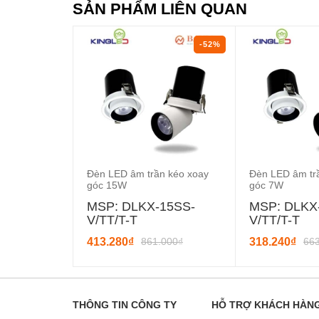
SẢN PHẨM LIÊN QUAN
-52%
Đèn LED âm trần kéo xoay
Đèn LED âm tr
góc 15W
góc 7W
MSP: DLKX-15SS-
MSP: DLKX
V/TT/T-T
V/TT/T-T
413.280₫
861.000₫
318.240₫
66
THÔNG TIN CÔNG TY
HỖ TRỢ KHÁCH HÀN