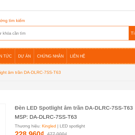
ớng tìm kiếm
IN TỨC
DỰ ÁN
CHỨNG NHẬN
LIÊN HỆ
ight âm trần DA-DLRC-7SS-T63
Đèn LED Spotlight âm trần DA-DLRC-7SS-T63
MSP: DA-DLRC-7SS-T63
Thương hiệu:
Kingled
| LED spotlight
228.960₫
477.000₫