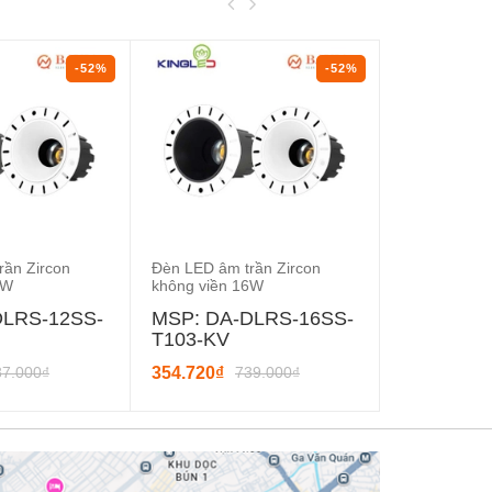
-52%
-52%
rần Zircon
Đèn LED âm trần Zircon
Đèn LED âm t
2W
không viền 16W
mặt 16W
DLRS-12SS-
MSP: DA-DLRS-16SS-
MSP: DA-
T103-KV
T103
87.000₫
354.720₫
739.000₫
332.160₫