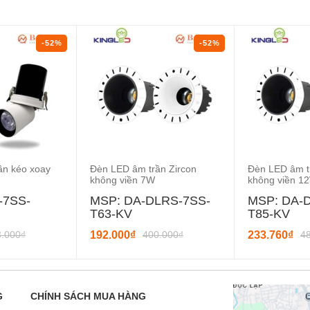
-52%
-52%
ần kéo xoay
Đèn LED âm trần Zircon
Đèn LED âm t
không viền 7W
không viền 1
-7SS-
MSP: DA-DLRS-7SS-
MSP: DA-
T63-KV
T85-KV
3.000₫
192.000₫
400.000₫
233.760₫
4
G
CHÍNH SÁCH MUA HÀNG