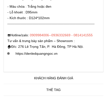
- Màu chóa : Trắng hoặc đen
- Lỗ khoét : D95mm
- Kích thước : D124*102mm
-------------------------------------------------------------------------
☎️Hotline/zalo:
0909984006--0936332669 - 0814141555
Tư vấn & trưng bày sản phẩm – Showroom :
🏠Đ/c: 276 Lê Trọng Tấn, P. Hà Đông, TP Hà Nội.
🌐
https://denledquangngoc.vn
KHÁCH HÀNG ĐÁNH GIÁ
THẺ TAG