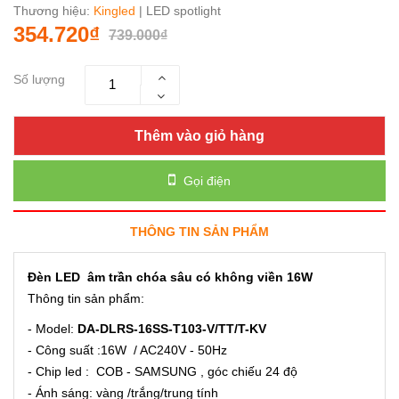
Thương hiệu:
Kingled
| LED spotlight
354.720₫
739.000₫
Số lượng
Thêm vào giỏ hàng
Gọi điện
THÔNG TIN SẢN PHẨM
Đèn LED âm trần chóa sâu có không viền 16W
Thông tin sản phẩm:
- Model:
DA-DLRS-16SS-T103-V/TT/T-KV
- Công suất :16W / AC240V - 50Hz
- Chip led : COB - SAMSUNG , góc chiếu 24 độ
- Ánh sáng: vàng /trắng/trung tính