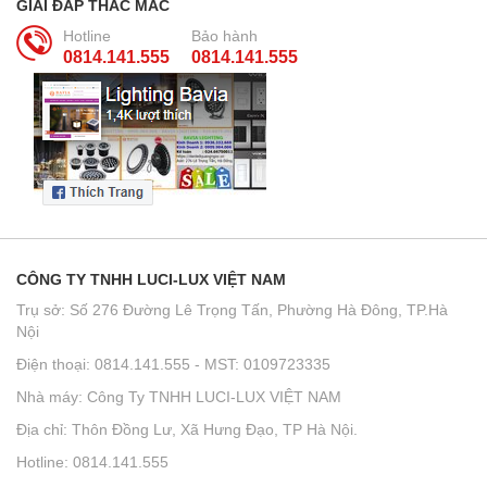
GIẢI ĐÁP THẮC MẮC
Hotline
Bảo hành
0814.141.555
0814.141.555
CÔNG TY TNHH LUCI-LUX VIỆT NAM
Trụ sở: Số 276 Đường Lê Trọng Tấn, Phường Hà Đông, TP.Hà
Nội
Điện thoại: 0814.141.555 - MST: 0109723335
Nhà máy: Công Ty TNHH LUCI-LUX VIỆT NAM
Địa chỉ: Thôn Đồng Lư, Xã Hưng Đạo, TP Hà Nội.
Hotline: 0814.141.555