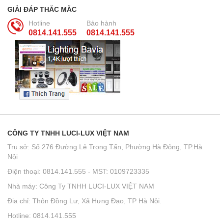
GIẢI ĐÁP THẮC MẮC
Hotline
Bảo hành
0814.141.555
0814.141.555
CÔNG TY TNHH LUCI-LUX VIỆT NAM
Trụ sở: Số 276 Đường Lê Trọng Tấn, Phường Hà Đông, TP.Hà
Nội
Điện thoại: 0814.141.555 - MST: 0109723335
Nhà máy: Công Ty TNHH LUCI-LUX VIỆT NAM
Địa chỉ: Thôn Đồng Lư, Xã Hưng Đạo, TP Hà Nội.
Hotline: 0814.141.555