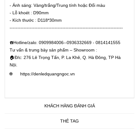
- Ánh sáng: Vàng/trắng/Trung tính hoặc Đổi màu
- Lỗ khoét : D90mm
- Kích thước : D118*30mm
-------------------------------------------------------------------------
☎️Hotline/zalo: 0909984006--0936332669 - 0814141555
Tư vấn & trưng bày sản phẩm – Showroom :
🏠Đ/c: 276 Lê Trọng Tấn, P. La Khê, Q. Hà Đông, TP Hà
Nội.
🌐
https://denledquangngoc.vn
KHÁCH HÀNG ĐÁNH GIÁ
THẺ TAG