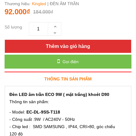
Thương hiệu:
Kingled
| ĐÈN ÂM TRẦN
92.000₫
184.000₫
Số lượng
Thêm vào giỏ hàng
Gọi điện
THÔNG TIN SẢN PHẨM
Đèn LED âm trần ECO 9W ( mặt trắng) khoét D90
Thông tin sản phẩm:
- Model:
EC-DL-9SS-T118
- Công suất :9W / AC240V - 50Hz
- Chip led : SMD SAMSUNG , IP44, CRI>80, góc chiếu
120 độ