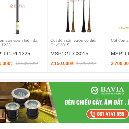
èn sân vườn hiện đại
Cột đèn sân vườn cổ điển
Cột đèn 
L1225
GL-C3015
: LC-PL1225
MSP: GL-C3015
MSP: L
10.920.000₫
4.300.000₫
0.000₫
2.150.000₫
2.700.0