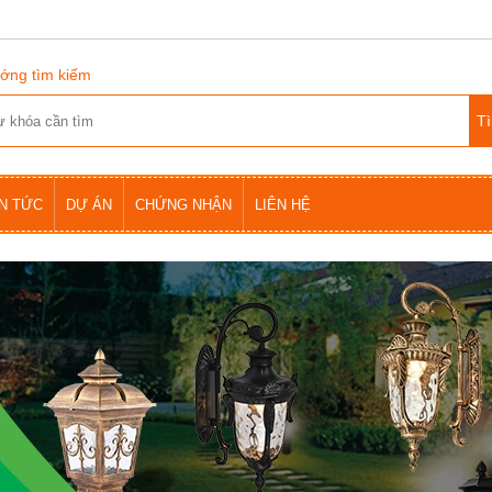
ớng tìm kiếm
IN TỨC
DỰ ÁN
CHỨNG NHẬN
LIÊN HỆ