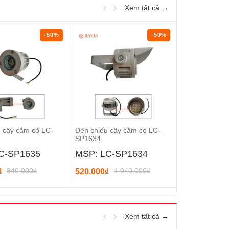
Xem tất cả →
-50%
-50%
 cây cắm cỏ LC-
Đèn chiếu cây cắm cỏ LC-
Đèn chiếu cây U
SP1634
C-SP1635
MSP: LC-SP1634
MSP: UG8
840.000₫
1.040.000₫
₫
520.000₫
82
410.000₫
Xem tất cả →