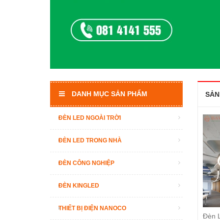
DANH MỤC SẢN PHẨM
SẢN
ĐÈN LED NGOÀI TRỜI
-50%
-50%
ĐÈN LED TRONG NHÀ
ĐÈN CÔNG NGHIỆP
ĐÈN KINGLED
THIẾT BỊ ĐIỆN NANOCO
Đèn thả văn phòng hình
Đèn Led thả văn phòng uốn