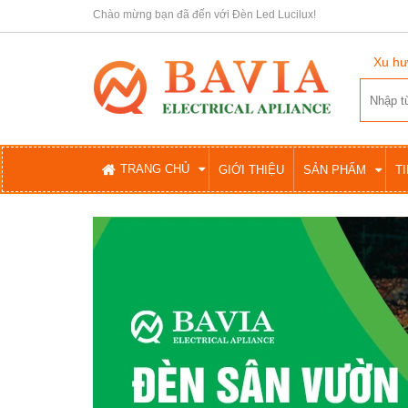
Chào mừng bạn đã đến với Đèn Led Lucilux!
Xu hư
TRANG CHỦ
GIỚI THIỆU
SẢN PHẨM
T