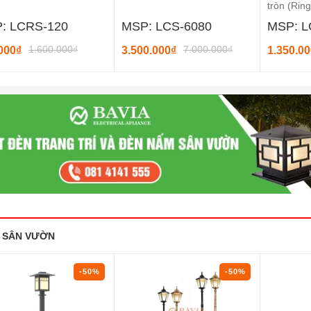
tròn (Ring)
â
MSP: LCS-6080
MSP: LCR-D600
7.000.000₫
2.700.000₫
3.500.000₫
1.350.000₫
 SÂN VƯỜN
-50%
-50%