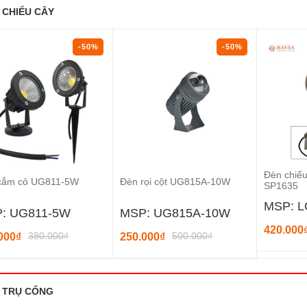
 CHIẾU CÂY
-50%
-50%
Đèn chiếu
cắm cỏ UG811-5W
Đèn rọi cột UG815A-10W
SP1635
MSP: L
: UG811-5W
MSP: UG815A-10W
420.000
380.000₫
500.000₫
000₫
250.000₫
 TRỤ CỔNG