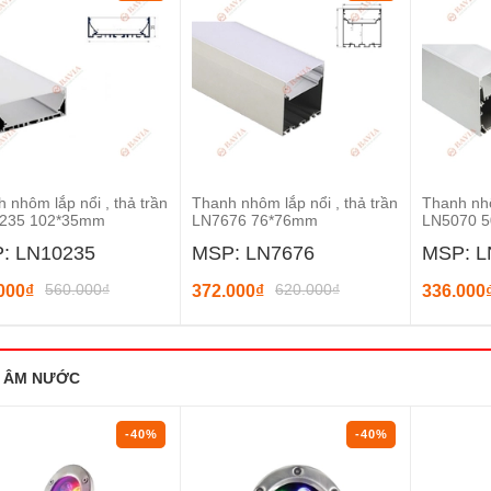
 nhôm lắp nổi , thả trần
Thanh nhôm lắp nổi , thả trần
Thanh nhô
235 102*35mm
LN7676 76*76mm
LN5070 
: LN10235
MSP: LN7676
MSP: L
560.000₫
620.000₫
000₫
372.000₫
336.000
 ÂM NƯỚC
-40%
-40%