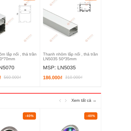
m lắp nổi , thả trần
Thanh nhôm lắp nổi , thả trần
Thanh nhôm lắp
50*70mm
LN5035 50*35mm
LN3535 35*3
N5070
MSP: LN5035
MSP: LN3
560.000₫
310.000₫
20
₫
186.000₫
120.000₫
Xem tất cả →
-40%
-40%