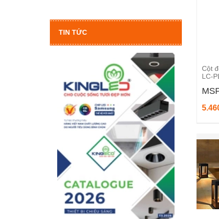
TIN TỨC
Cột đ
LC-P
MSP
5.46