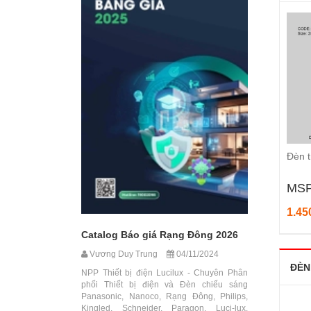
Đèn t
MSP
1.45
Catalog Báo giá Rạng Đông 2026
Vương Duy Trung
04/11/2024
ĐÈN
NPP Thiết bị điện Lucilux - Chuyên Phân
phối Thiết bị điện và Đèn chiếu sáng
Panasonic, Nanoco, Rạng Đông, Philips,
Kingled, Schneider, Paragon, Luci-lux,