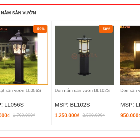
 NẤM SÂN VƯỜN
-50%
-50%
cột sân vườn LL056S
Đèn nấm sân vườn BL102S
Đèn sân 
: LL056S
MSP: BL102S
MSP: L
1.760.000₫
2.500.000₫
000₫
1.250.000₫
950.000