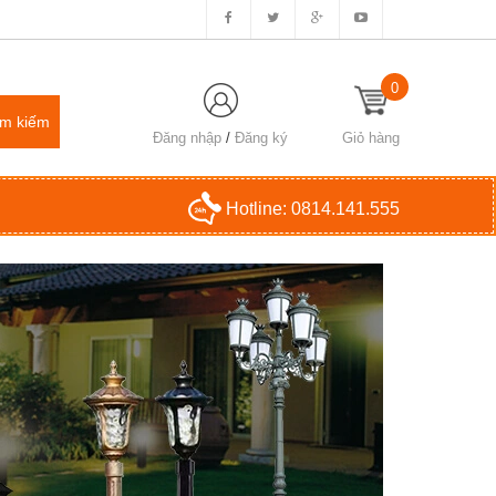
0
Đăng nhập
/
Đăng ký
Giỏ hàng
Hotline:
0814.141.555