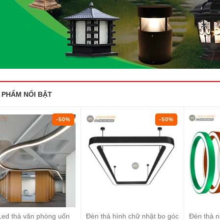
 PHẨM NỔI BẬT
-50%
-50%
Đèn thả hình chữ nhật bo góc
Đèn thả nhôm profile vòng
Đ