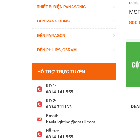
OVAL
cong
THIẾT BỊ ĐIỆN PANASONIC
MSP: LCL-OV2012
MSP: LCRS-120
ĐÈN RẠNG ĐÔNG
10.000.000₫
1.600.000₫
5.000.000₫
800.000₫
ĐÈN PARAGON
ĐÈN PHILIPS, OSRAM
HỖ TRỢ TRỰC TUYẾN
KD 1:
0814.141.555
KD 2:
ĐÈN
0334.711163
Email:
bavialighting@gmail.com
Hỗ trợ:
0814.141.555