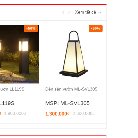
Xem tất cả →
-50%
-50%
vườn LL119S
Đèn sân vườn ML-SVL305
Đèn nấm sân
L119S
MSP: ML-SVL305
MSP: LL05
1.900.000₫
2.600.000₫
1.
₫
1.300.000₫
780.000₫