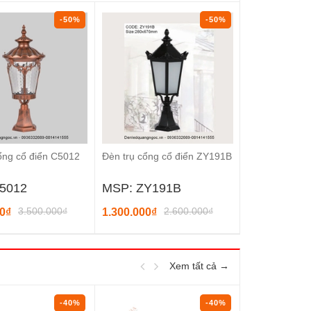
-50%
-50%
ổng cổ điển C5012
Đèn trụ cổng cổ điển ZY191B
Đèn trụ cổng 
5012
MSP: ZY191B
MSP: BA-
3.500.000₫
2.600.000₫
76
00₫
1.300.000₫
380.000₫
Xem tất cả →
-40%
-40%