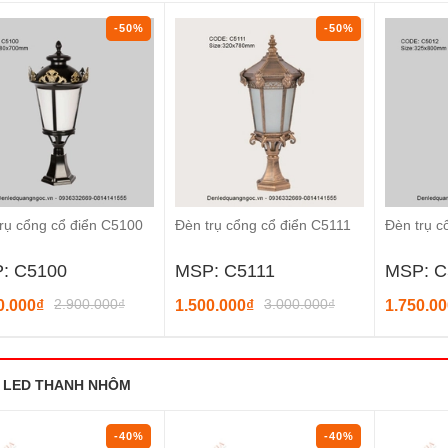
-50%
-50%
rụ cổng cổ điển C5100
Đèn trụ cổng cổ điển C5111
Đèn trụ c
: C5100
MSP: C5111
MSP: C
2.900.000₫
3.000.000₫
0.000₫
1.500.000₫
1.750.0
 LED THANH NHÔM
-40%
-40%