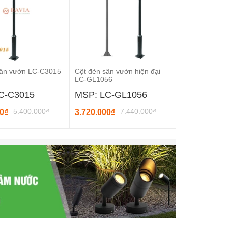
sân vườn LC-C3015
Cột đèn sân vườn hiện đại
Cột đèn sân v
LC-GL1056
GL-C3036
C-C3015
MSP: LC-GL1056
MSP: GL-
5.400.000₫
7.440.000₫
00₫
3.720.000₫
5.280.000₫