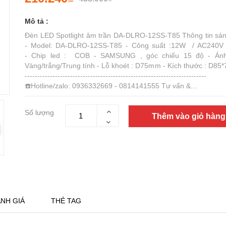
Mô tả :
Đèn LED Spotlight âm trần DA-DLRO-12SS-T85 Thông tin sả
- Model: DA-DLRO-12SS-T85 - Công suất :12W / AC240V 
- Chip led : COB - SAMSUNG , góc chiếu 15 độ - Ánh
Vàng/trắng/Trung tính - Lỗ khoét : D75mm - Kích thước : D85
------------------------------------------------------------------------
☎️Hotline/zalo: 0936332669 - 0814141555 Tư vấn &...
Số lượng
Thêm vào giỏ hàng
NH GIÁ
THẺ TAG