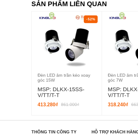
SẢN PHẨM LIÊN QUAN
-52%
Đèn LED âm trần kéo xoay
Đèn LED âm tr
góc 15W
góc 7W
MSP: DLKX-15SS-
MSP: DLKX
V/TT/T-T
V/TT/T-T
413.280₫
861.000₫
318.240₫
66
THÔNG TIN CÔNG TY
HỖ TRỢ KHÁCH HÀN