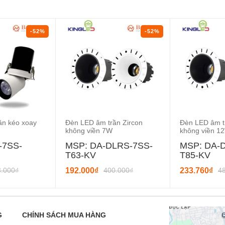
-52%
-52%
ần kéo xoay
Đèn LED âm trần Zircon
Đèn LED âm t
không viền 7W
không viền 1
-7SS-
MSP: DA-DLRS-7SS-
MSP: DA-
T63-KV
T85-KV
3.000₫
192.000₫
400.000₫
233.760₫
4
G
CHÍNH SÁCH MUA HÀNG