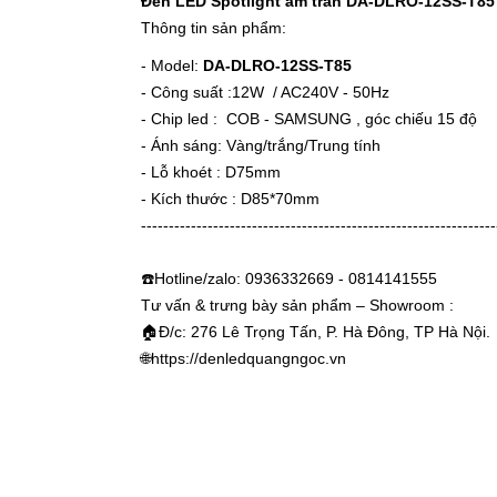
Đèn LED Spotlight âm trần DA-DLRO-12SS-T85
Thông tin sản phẩm:
- Model:
DA-DLRO-12SS-T85
- Công suất :12W / AC240V - 50Hz
- Chip led : COB - SAMSUNG , góc chiếu 15 độ
- Ánh sáng: Vàng/trắng/Trung tính
- Lỗ khoét : D75mm
- Kích thước : D85*70mm
----------------------------------------------------------------
☎️Hotline/zalo: 0936332669 - 0814141555
Tư vấn & trưng bày sản phẩm – Showroom :
🏠Đ/c: 276 Lê Trọng Tấn, P. Hà Đông, TP Hà Nội.
🌐
https://denledquangngoc.vn