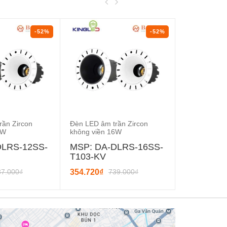
-52%
-52%
rần Zircon
Đèn LED âm trần Zircon
Đèn LED âm t
2W
không viền 16W
mặt 16W
DLRS-12SS-
MSP: DA-DLRS-16SS-
MSP: DA-
T103-KV
T103
87.000₫
354.720₫
739.000₫
332.160₫