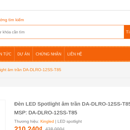
ớng tìm kiếm
IN TỨC
DỰ ÁN
CHỨNG NHẬN
LIÊN HỆ
light âm trần DA-DLRO-12SS-T85
Đèn LED Spotlight âm trần DA-DLRO-12SS-T8
MSP: DA-DLRO-12SS-T85
Thương hiệu:
Kingled
| LED spotlight
210.240₫
438.000₫