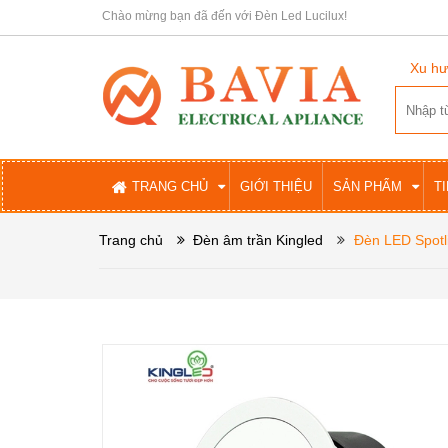
Chào mừng bạn đã đến với Đèn Led Lucilux!
Xu hư
TRANG CHỦ
GIỚI THIỆU
SẢN PHẨM
T
Trang chủ
Đèn âm trần Kingled
Đèn LED Spot