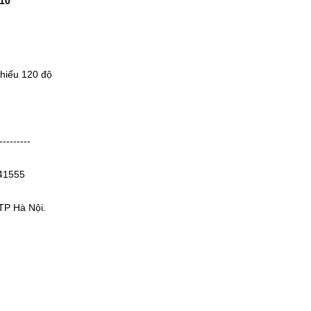
110
hiếu 120 độ
---------
141555
TP Hà Nội.