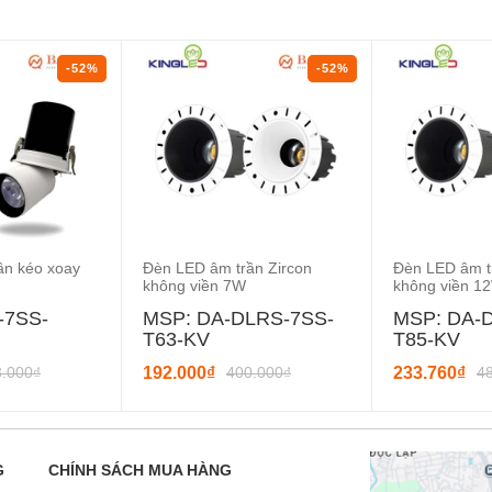
-52%
-52%
ần kéo xoay
Đèn LED âm trần Zircon
Đèn LED âm t
không viền 7W
không viền 1
-7SS-
MSP: DA-DLRS-7SS-
MSP: DA-
T63-KV
T85-KV
3.000₫
192.000₫
400.000₫
233.760₫
4
G
CHÍNH SÁCH MUA HÀNG