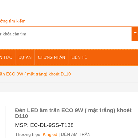
ớng tìm kiếm
IN TỨC
DỰ ÁN
CHỨNG NHẬN
LIÊN HỆ
ần ECO 9W ( mặt trắng) khoét D110
Đèn LED âm trần ECO 9W ( mặt trắng) khoét
D110
MSP: EC-DL-9SS-T138
Thương hiệu:
Kingled
| ĐÈN ÂM TRẦN