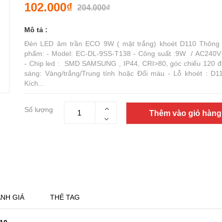
102.000₫
204.000₫
Mô tả :
Đèn LED âm trần ECO 9W ( mặt trắng) khoét D110 Thông 
phẩm: - Model: EC-DL-9SS-T138 - Công suất :9W / AC240V
- Chip led : SMD SAMSUNG , IP44, CRI>80, góc chiếu 120 đ
sáng: Vàng/trắng/Trung tính hoặc Đổi màu - Lỗ khoét : D
Kích...
Số lượng
Thêm vào giỏ hàng
NH GIÁ
THẺ TAG