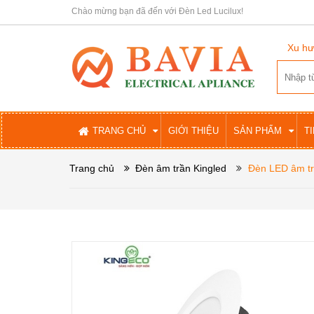
Chào mừng bạn đã đến với Đèn Led Lucilux!
Xu hư
TRANG CHỦ
GIỚI THIỆU
SẢN PHẨM
T
Trang chủ
Đèn âm trần Kingled
Đèn LED âm tr