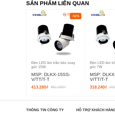
SẢN PHẨM LIÊN QUAN
-52%
Đèn LED âm trần kéo xoay
Đèn LED âm tr
góc 15W
góc 7W
MSP: DLKX-15SS-
MSP: DLKX
V/TT/T-T
V/TT/T-T
413.280₫
861.000₫
318.240₫
66
THÔNG TIN CÔNG TY
HỖ TRỢ KHÁCH HÀN