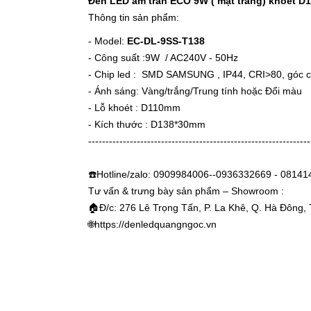
Đèn LED âm trần ECO 9W ( mặt trắng) khoét D
Thông tin sản phẩm:
- Model:
EC-DL-9SS-T138
- Công suất :9W / AC240V - 50Hz
- Chip led : SMD SAMSUNG , IP44, CRI>80, góc c
- Ánh sáng: Vàng/trắng/Trung tính hoặc Đổi màu
- Lỗ khoét : D110mm
- Kích thước : D138*30mm
----------------------------------------------------------------
☎️Hotline/zalo: 0909984006--0936332669 - 0814
Tư vấn & trưng bày sản phẩm – Showroom :
🏠Đ/c: 276 Lê Trọng Tấn, P. La Khê, Q. Hà Đông, 
🌐
https://denledquangngoc.vn