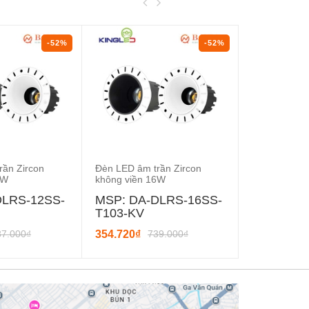
-52%
-52%
rần Zircon
Đèn LED âm trần Zircon
Đèn LED âm t
2W
không viền 16W
mặt 16W
DLRS-12SS-
MSP: DA-DLRS-16SS-
MSP: DA-
T103-KV
T103
87.000₫
354.720₫
739.000₫
332.160₫