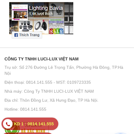
CÔNG TY TNHH LUCI-LUX VIỆT NAM
Trụ sở: Số 276 Đường Lê Trọng Tấn, Phường Hà Đông, TP.Hà
Nội
Điện thoại: 0814.141.555 - MST: 0109723335
Nhà máy: Công Ty TNHH LUCI-LUX VIỆT NAM
Địa chỉ: Thôn Đồng Lư, Xã Hưng Đạo, TP Hà Nội.
Hotline: 0814.141.555
KD 1 : 0814.141.555