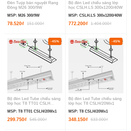
Đèn Tuýp bán nguyệt Rạng
Bộ đèn Led chiếu sáng lớp
Đông M26 300/9W
học CSLH.LS 300x1200/40W
MSP: M26 300/9W
MSP: CSLH.LS 300x1200/40W
78.520₫
151.000₫
772.200₫
1.404.000₫
-45%
-45%
Bộ đèn Led Tube chiếu sáng
Bộ đèn Led Tube chiếu sáng
lớp học T8 TT01 CSLH...
lớp học T8 CSLH/20Wx1
MSP: T8 TT01 CSLH/20Wx1
MSP: T8 CSLH/20Wx1
299.750₫
545.000₫
348.150₫
633.000₫