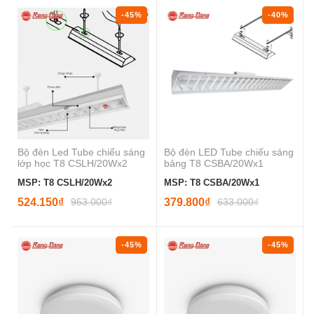
-45%
-40%
Bộ đèn Led Tube chiếu sáng
Bộ đèn LED Tube chiếu sáng
lớp học T8 CSLH/20Wx2
bảng T8 CSBA/20Wx1
MSP: T8 CSLH/20Wx2
MSP: T8 CSBA/20Wx1
524.150₫
953.000₫
379.800₫
633.000₫
-45%
-45%