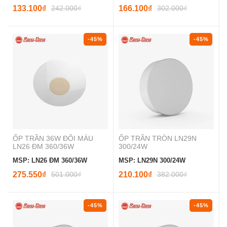
133.100₫
242.000₫
166.100₫
302.000₫
-45%
-45%
ỐP TRẦN 36W ĐỔI MÀU
ỐP TRẦN TRÒN LN29N
LN26 ĐM 360/36W
300/24W
MSP: LN26 ĐM 360/36W
MSP: LN29N 300/24W
275.550₫
501.000₫
210.100₫
382.000₫
-45%
-45%