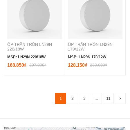
ỐP TRẦN TRÒN LN29N
ỐP TRẦN TRÒN LN29N
220/18W
170/12W
MSP: LN29N 220/18W
MSP: LN29N 170/12W
168.850₫
307.000₫
128.150₫
233.000₫
1
2
3
...
11