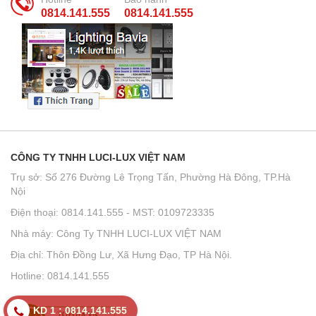
0814.141.555
0814.141.555
CÔNG TY TNHH LUCI-LUX VIỆT NAM
Trụ sở: Số 276 Đường Lê Trọng Tấn, Phường Hà Đông, TP.Hà
Nội
Điện thoại: 0814.141.555 - MST: 0109723335
Nhà máy: Công Ty TNHH LUCI-LUX VIỆT NAM
Địa chỉ: Thôn Đồng Lư, Xã Hưng Đạo, TP Hà Nội.
Hotline: 0814.141.555
KD 1 : 0814.141.555