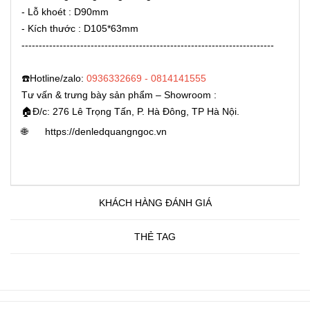
- Lỗ khoét : D90mm
- Kích thước : D105*63mm
-------------------------------------------------------------------------
☎️Hotline/zalo:
0936332669 - 0814141555
Tư vấn & trưng bày sản phẩm – Showroom :
🏠Đ/c: 276 Lê Trọng Tấn, P. Hà Đông, TP Hà Nội.
🌐
https://denledquangngoc.vn
KHÁCH HÀNG ĐÁNH GIÁ
THẺ TAG