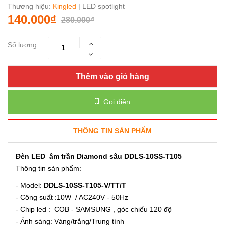
Thương hiệu:
Kingled
| LED spotlight
140.000₫
280.000₫
Số lượng
Thêm vào giỏ hàng
Gọi điện
THÔNG TIN SẢN PHẨM
Đèn LED âm trần Diamond sâu DDLS-10SS-T105
Thông tin sản phẩm:
- Model:
DDLS-10SS-T105-V/TT/T
- Công suất :10W / AC240V - 50Hz
- Chip led : COB - SAMSUNG , góc chiếu 120 độ
- Ánh sáng: Vàng/trắng/Trung tính