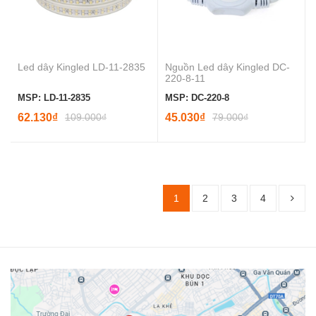
Led dây Kingled LD-11-2835
Nguồn Led dây Kingled DC-
220-8-11
MSP: LD-11-2835
MSP: DC-220-8
62.130₫
109.000₫
45.030₫
79.000₫
1
2
3
4