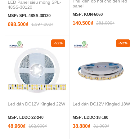
Phụ kiện ốp nổi cho đèn led
LED Panel siêu mỏng SPL-
panel
48SS-30120
MSP: KON-6060
MSP: SPL-48SS-30120
140.500₫
281.000₫
698.500₫
1.397.000₫
-52%
-52%
Led dán DC12V Kingled 22W
Led dán DC12V Kingled 18W
MSP: LDDC-22-240
MSP: LDDC-18-180
48.960₫
102.000₫
38.880₫
81.000₫