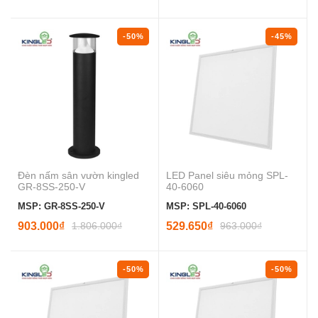
-50%
-45%
Đèn nấm sân vườn kingled
LED Panel siêu mỏng SPL-
GR-8SS-250-V
40-6060
MSP: GR-8SS-250-V
MSP: SPL-40-6060
903.000₫
1.806.000₫
529.650₫
963.000₫
-50%
-50%