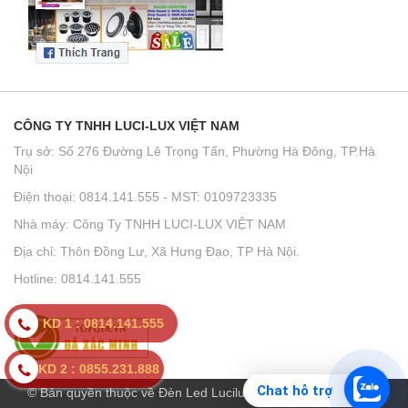
CÔNG TY TNHH LUCI-LUX VIỆT NAM
Trụ sở: Số 276 Đường Lê Trọng Tấn, Phường Hà Đông, TP.Hà
Nội
Điện thoại: 0814.141.555 - MST: 0109723335
Nhà máy: Công Ty TNHH LUCI-LUX VIỆT NAM
Địa chỉ: Thôn Đồng Lư, Xã Hưng Đạo, TP Hà Nội.
Hotline: 0814.141.555
KD 1 : 0814.141.555
KD 2 : 0855.231.888
Chat hỗ trợ
© Bản quyền thuộc về Đèn Led Lucilux