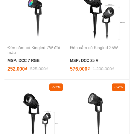
Đèn cắm cỏ Kingled 7W đổi
Đèn cắm cỏ Kingled 25W
màu
MSP: DCC-7-RGB
MSP: DCC-25-V
252.000₫
525.000₫
576.000₫
1.200.000₫
-52%
-52%