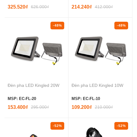
325.520₫
626.000₫
214.240₫
412.000₫
-48%
-48%
Đèn pha LED Kingled 20W
Đèn pha LED Kingled 10W
MSP: EC-FL-20
MSP: EC-FL-10
153.400₫
295.000₫
109.200₫
210.000₫
-52%
-52%