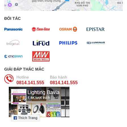
ĐỐI TÁC
GIẢI ĐÁP THẮC MẮC
Hotline
Bảo hành
0814.141.555
0814.141.555