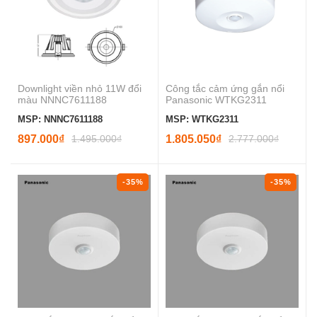
Downlight viền nhỏ 11W đổi
Công tắc cảm ứng gắn nổi
màu NNNC7611188
Panasonic WTKG2311
MSP: NNNC7611188
MSP: WTKG2311
897.000₫
1.495.000₫
1.805.050₫
2.777.000₫
-35%
-35%