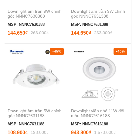
Downlight âm trần 9W chỉnh
Downlight âm trần 9W chỉnh
góc NNNC7630388
góc NNNC7631388
MSP: NNNC7630388
MSP: NNNC7631388
144.650₫
263.000₫
144.650₫
263.000₫
-45%
-40%
Downlight âm trần 5W chỉnh
Downlight viền nhỏ 11W đổi
góc NNNC7631188
màu NNNC7616188
MSP: NNNC7631188
MSP: NNNC7616188
108.900₫
198.000₫
943.800₫
1.573.000₫