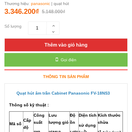
Thương hiệu:
panasonic
| quạt hút
3.346.200₫
5.148.000₫
Số lượng
Thêm vào giỏ hàng
Gọi điện
THÔNG TIN SẢN PHẨM
Quạt hút âm trần Cabinet Panasonic FV-18NS3
Thông số kỹ thuật :
Công
Lưu
Độ
Diện tích
Kích thước
Cấp
suất
lượng gió
ồn
chừa
Mã số
sử dụng
độ
2