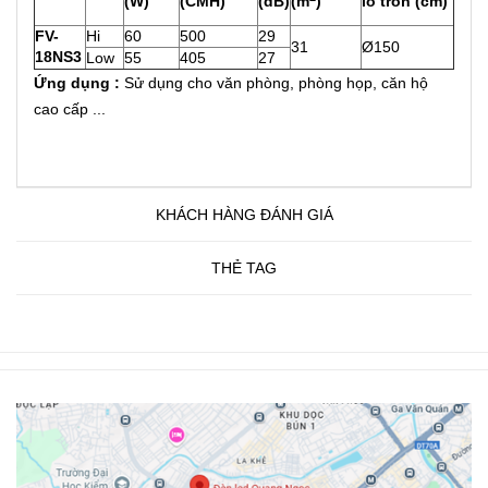
(W)
(CMH)
(dB)
(m
)
lỗ tròn (cm)
FV-
Hi
60
500
29
31
Ø150
18NS3
Low
55
405
27
Ứng dụng :
Sử dụng cho văn phòng, phòng họp, căn hộ
cao cấp ...
KHÁCH HÀNG ĐÁNH GIÁ
THẺ TAG