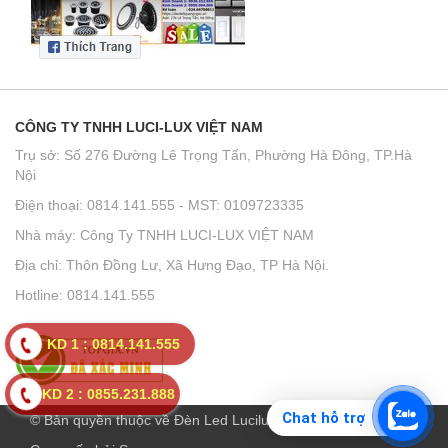
CÔNG TY TNHH LUCI-LUX VIỆT NAM
Trụ sở: Số 276 Đường Lê Trọng Tấn, Phường Hà Đông, TP.Hà
Nội
Điện thoại: 0814.141.555 - MST: 0109723335
Nhà máy: Công Ty TNHH LUCI-LUX VIỆT NAM
Địa chỉ: Thôn Đồng Lư, Xã Hưng Đạo, TP Hà Nội.
Hotline: 0814.141.555
KD 1 : 0814.141.555
KD 2 : 0855.231.888
Chat hỗ trợ
© Bản quyền thuộc về Đèn Led Lucilux