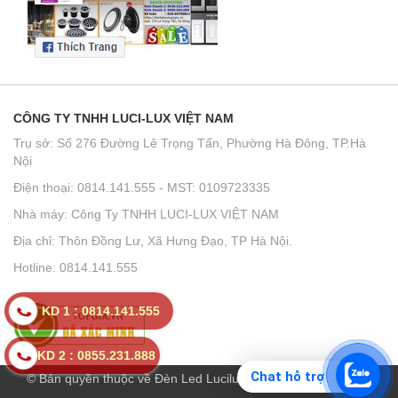
CÔNG TY TNHH LUCI-LUX VIỆT NAM
Trụ sở: Số 276 Đường Lê Trọng Tấn, Phường Hà Đông, TP.Hà
Nội
Điện thoại: 0814.141.555 - MST: 0109723335
Nhà máy: Công Ty TNHH LUCI-LUX VIỆT NAM
Địa chỉ: Thôn Đồng Lư, Xã Hưng Đạo, TP Hà Nội.
Hotline: 0814.141.555
KD 1 : 0814.141.555
KD 2 : 0855.231.888
Chat hỗ trợ
© Bản quyền thuộc về Đèn Led Lucilux