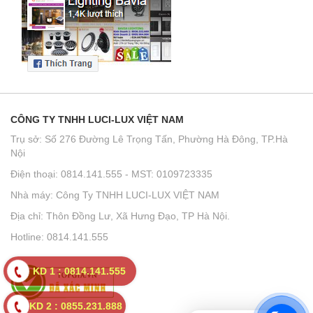
CÔNG TY TNHH LUCI-LUX VIỆT NAM
Trụ sở: Số 276 Đường Lê Trọng Tấn, Phường Hà Đông, TP.Hà
Nội
Điện thoại: 0814.141.555 - MST: 0109723335
Nhà máy: Công Ty TNHH LUCI-LUX VIỆT NAM
Địa chỉ: Thôn Đồng Lư, Xã Hưng Đạo, TP Hà Nội.
Hotline: 0814.141.555
KD 1 : 0814.141.555
KD 2 : 0855.231.888