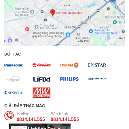
ĐỐI TÁC
GIẢI ĐÁP THẮC MẮC
Hotline
Bảo hành
0814.141.555
0814.141.555