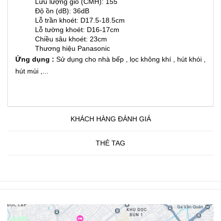
Lưu lượng gió (CMH): 155
Độ ồn (dB): 36dB
Lỗ trần khoét: D17.5-18.5cm
Lỗ tường khoét: D16-17cm
Chiều sâu khoét: 23cm
Thương hiệu Panasonic
Ứng dụng :
Sử dụng cho nhà bếp , lọc không khí , hút khói ,
hút mùi ,...
KHÁCH HÀNG ĐÁNH GIÁ
THẺ TAG