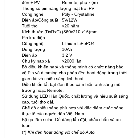
đèn + PV
Remote, phụ kiện)
Thông số pin năng lượng mặt trời PV
Công nghệ
Poly - Crystalline
Điện áp/Công suất
5V/12W
Tuổi thọ
>20 năm
Kích thước (DxRxC)
(360x210 x16)mm
Pin lưu điện
Công nghệ
Lithium LiFePO4
Dung lượng
10Ah
Điện áp
3.2 V
Chu kỳ nạp xả
>2000 lần
Bộ điều khiển nạp/ xả thông minh có chức năng bảo
vệ Pin và dimming cho phép đèn hoạt động trong thời
gian dài và chiếu sáng linh hoạt.
Điều khiển tắt bật đèn theo cảm biến ánh sáng môi
trường hoặc Remote.
Sử dụng LED Hàn Quốc, chất lượng và hiệu suất sáng
cao, tuổi thọ dài.
Chế độ chiếu sáng phù hợp với đặc điểm cuộc sống
thực tế của người dân Việt Nam.
Bộ gá tấm solar: Dễ dàng lắp đặt, chắc chắn và an
toàn.
(*)
Khi đèn hoạt động với chế độ Auto.