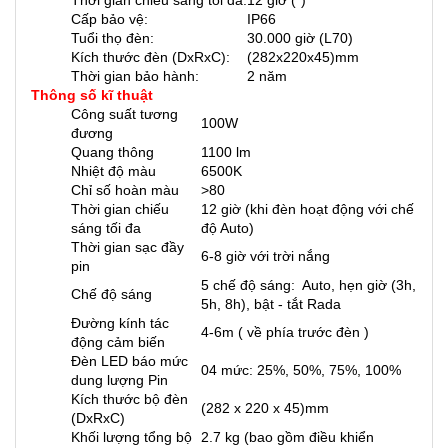
Cấp bảo vệ:
IP66
Tuổi thọ đèn:
30.000 giờ (L70)
Kích thước đèn (DxRxC):
(282x220x45)mm
Thời gian bảo hành:
2 năm
Thông số kĩ thuật
Công suất tương
100W
đương
Quang thông
1100 lm
Nhiệt độ màu
6500K
Chỉ số hoàn màu
>80
Thời gian chiếu
12 giờ (khi đèn hoạt động với chế
sáng tối đa
độ Auto)
Thời gian sạc đầy
6-8 giờ với trời nắng
pin
5 chế độ sáng: Auto, hẹn giờ (3h,
Chế độ sáng
5h, 8h), bật - tắt Rada
Đường kính tác
4-6m ( về phía trước đèn )
động cảm biến
Đèn LED báo mức
04 mức: 25%, 50%, 75%, 100%
dung lượng Pin
Kích thước bộ đèn
(282 x 220 x 45)mm
(DxRxC)
Khối lượng tổng bộ
2.7 kg (bao gồm điều khiển