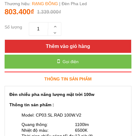
Thương hiệu:
RẠNG ĐÔNG
| Đèn Pha Led
803.400₫
1.339.000₫
Số lượng
Thêm vào giỏ hàng
Gọi điện
THÔNG TIN SẢN PHẨM
Đèn chiếu pha năng lượng mặt trời 100w
Thông tin sản phẩm :
Model: CP03.SL.RAD 100W.V2
Quang thông:
1100lm
Nhiệt độ màu:
6500K
Thời gian chiếu sáng tối đa:
12 giờ (*)