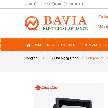
Chào mừng bạn đã đến với Đèn Led Lucilux!
Xu hư
TRANG CHỦ
GIỚI THIỆU
SẢN PHẨM
T
Trang chủ
LED Pha Rạng Đông
Đèn pha led 