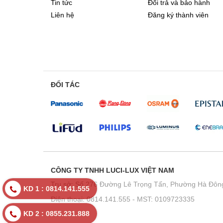
Tin tức
Đổi trả và bảo hành
Liên hệ
Đăng ký thành viên
ĐỐI TÁC
CÔNG TY TNHH LUCI-LUX VIỆT NAM
Trụ sở: Số 276 Đường Lê Trọng Tấn, Phường Hà Đông
KD 1 : 0814.141.555
Điện thoại: 0814.141.555 - MST: 0109723335
KD 2 : 0855.231.888