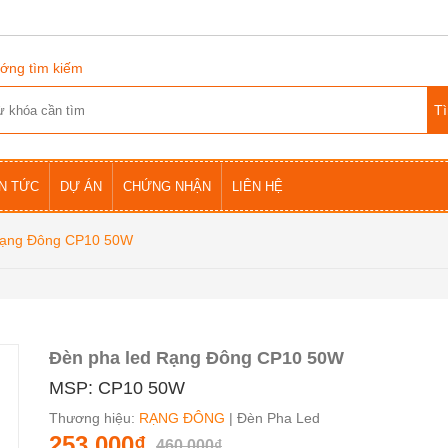
ớng tìm kiếm
IN TỨC
DỰ ÁN
CHỨNG NHẬN
LIÊN HỆ
Rạng Đông CP10 50W
Đèn pha led Rạng Đông CP10 50W
MSP: CP10 50W
Thương hiệu:
RẠNG ĐÔNG
| Đèn Pha Led
253.000₫
460.000₫