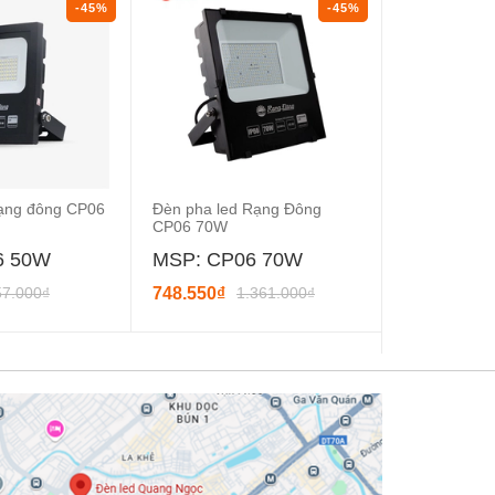
-45%
-45%
rạng đông CP06
Đèn pha led Rạng Đông
Đèn pha led
CP06 70W
CP06 100W
6 50W
MSP: CP06 70W
MSP: CP
57.000₫
748.550₫
1.361.000₫
1.038.400₫