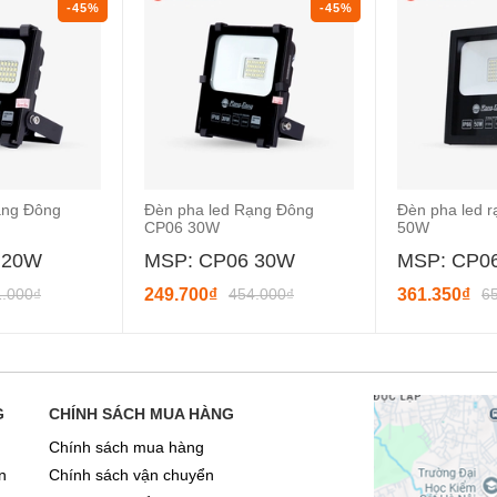
-45%
-45%
ạng Đông
Đèn pha led Rạng Đông
Đèn pha led 
CP06 30W
50W
 20W
MSP: CP06 30W
MSP: CP0
1.000₫
249.700₫
454.000₫
361.350₫
6
G
CHÍNH SÁCH MUA HÀNG
Chính sách mua hàng
n
Chính sách vận chuyển