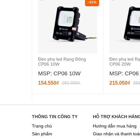
-45%
Đèn pha led Rạng Đông
Đèn pha led R
CP06 10W
CP06 20W
MSP: CP06 10W
MSP: CP06
154.550₫
281.000₫
215.050₫
39
THÔNG TIN CÔNG TY
HỖ TRỢ KHÁCH HÀN
Trang chủ
Hướng dẫn mua hàng
Sản phẩm
Giao nhận và thanh toá