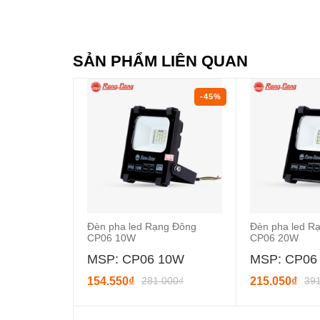
SẢN PHẨM LIÊN QUAN
-45%
Đèn pha led Rạng Đông
Đèn pha led R
CP06 10W
CP06 20W
MSP: CP06 10W
MSP: CP06
154.550₫
281.000₫
215.050₫
39