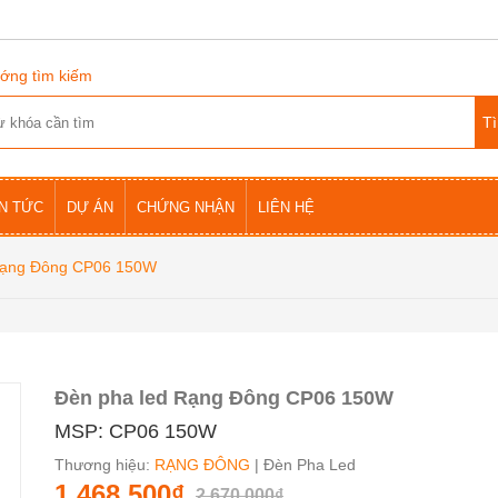
ớng tìm kiếm
IN TỨC
DỰ ÁN
CHỨNG NHẬN
LIÊN HỆ
Rạng Đông CP06 150W
Đèn pha led Rạng Đông CP06 150W
MSP: CP06 150W
Thương hiệu:
RẠNG ĐÔNG
| Đèn Pha Led
1.468.500₫
2.670.000₫