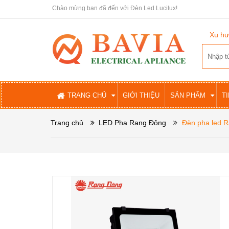
Chào mừng bạn đã đến với Đèn Led Lucilux!
Xu hư
TRANG CHỦ
GIỚI THIỆU
SẢN PHẨM
T
Trang chủ
LED Pha Rạng Đông
Đèn pha led 