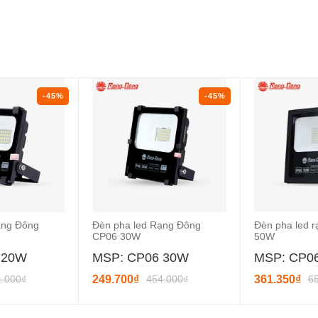
-45%
-45%
ạng Đông
Đèn pha led Rạng Đông
Đèn pha led 
CP06 30W
50W
 20W
MSP: CP06 30W
MSP: CP0
1.000₫
249.700₫
454.000₫
361.350₫
6