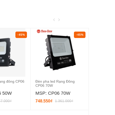
-45%
-45%
rạng đông CP06
Đèn pha led Rạng Đông
Đèn pha led
CP06 70W
CP06 100W
6 50W
MSP: CP06 70W
MSP: CP
57.000₫
748.550₫
1.361.000₫
1.038.400₫