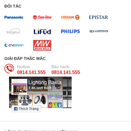
ĐỐI TÁC
GIẢI ĐÁP THẮC MẮC
Hotline
Bảo hành
0814.141.555
0814.141.555