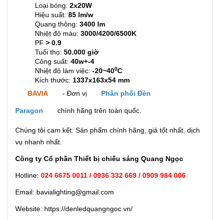
Loại bóng:
2x20W
Hiệu suất:
85 lm/w
Quang thông:
3400 lm
Nhiệt độ màu:
3000/4200/6500K
PF
> 0.9
Tuổi thọ:
50.000 giờ
Công suất:
40w+-4
0
Nhiệt độ làm việc:
-20~40
C
Kích thước:
1337x163x54 mm
BAVIA
- Đơn vị
Phân phối Đèn
Paragon
chính hãng trên toàn quốc.
Chúng tôi cam kết: Sản phẩm chính hãng, giá tốt nhất, dịch
vụ nhanh nhất.
Công ty Cổ phần Thiết bị chiếu sáng Quang Ngọc
Hotline:
024 6675 0011 / 0936 332 669 / 0909 984 006
Email: bavialighting@gmail.com
Website: https://denledquangngoc.vn/