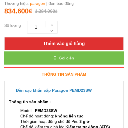
Thương hiệu:
paragon
| đèn báo động
834.600₫
1.284.000₫
Số lượng
Thêm vào giỏ hàng
Gọi điện
THÔNG TIN SẢN PHẨM
Đèn sạc khẩn cấp Paragon PEMD23SW
Thông tin sản phẩm :
Model :
PEMD23SW
Chế độ hoạt động:
không liên tục
Thời gian hoạt động chế độ Pin:
3 giờ
Chế độ kiểm tra định kỳ:
Kiểm tra tự động (ATS)