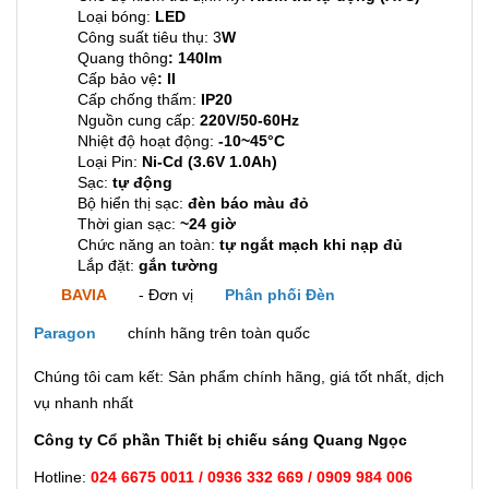
Loại bóng:
LED
Công suất tiêu thụ: 3
W
Quang thông
: 140lm
Cấp bảo vệ
: II
Cấp chống thấm:
IP20
Nguồn cung cấp:
220V/50-60Hz
Nhiệt độ hoạt động:
-10~45°C
Loại Pin:
Ni-Cd (3.6V 1.0Ah)
Sạc:
tự động
Bộ hiển thị sạc:
đèn báo màu đỏ
Thời gian sạc:
~24 giờ
Chức năng an toàn:
tự ngắt mạch khi nạp đủ
Lắp đặt:
gắn tường
BAVIA
- Đơn vị
Phân phối Đèn
Paragon
chính hãng trên toàn quốc
Chúng tôi cam kết: Sản phẩm chính hãng, giá tốt nhất, dịch
vụ nhanh nhất
Công ty Cổ phần Thiết bị chiếu sáng Quang Ngọc
Hotline:
024 6675 0011 / 0936 332 669 / 0909 984 006