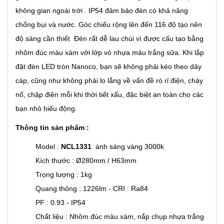
không gian ngoài trời . IP54 đảm bảo đèn có khả năng
chống bụi và nước. Góc chiếu rộng lên đến 116 độ tạo nên
độ sáng cần thiết Đèn rất dễ lau chùi vì được cấu tạo bằng
nhôm đúc màu xám với lớp vỏ nhựa màu trắng sữa. Khi lắp
đặt đèn LED tròn Nanoco, bạn sẽ không phải kéo theo dây
cáp, cũng như không phải lo lắng về vấn đề rò rỉ điện, cháy
nổ, chập điện mỗi khi thời tiết xấu, đặc biệt an toàn cho các
bạn nhỏ hiếu động.
Thông tin sản phẩm :
Model :
NCL1331
ánh sáng vàng 3000k
Kích thước : Ø280mm / H63mm
Trọng lượng : 1kg
Quang thông : 1226lm - CRI : Ra84
PF : 0.93 - IP54
Chất liệu : Nhôm đúc màu xám, nắp chụp nhựa trắng