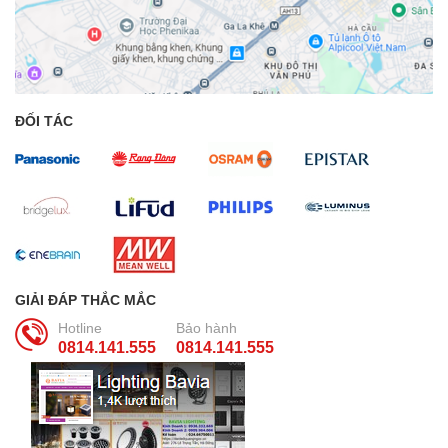
ĐỐI TÁC
GIẢI ĐÁP THẮC MẮC
Hotline
Bảo hành
0814.141.555
0814.141.555