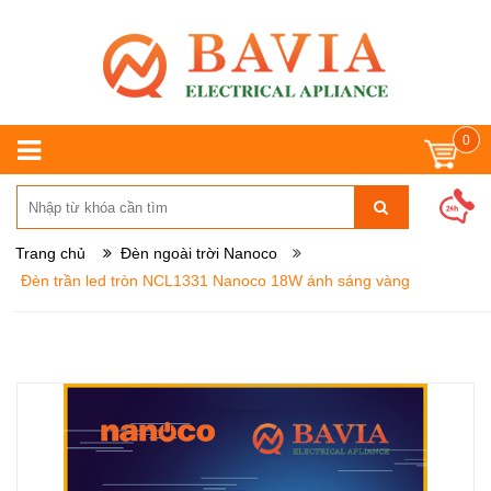
0
Trang chủ
Đèn ngoài trời Nanoco
Đèn trần led tròn NCL1331 Nanoco 18W ánh sáng vàng