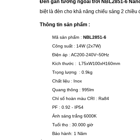
Đèn gắn tường ngoài trời NBL2851-6 Nan
biệt là đèn cho khả năng chiếu sáng 2 chiều
Thông tin sản phẩm :
Mã sản phẩm :
NBL2851-6
Công suất : 14W (2x7W)
Điện áp : AC200-240V~50Hz
Kích thước : L75xW100xH160mm
Trọng lượng : 0.9kg
Chất liệu : Inox
Quang thông : 995lm
Chỉ số hoàn màu CRI : Ra84
PF : 0.92 - IP54
Ánh sáng trắng 6000K
Tuổi thọ : 30.000 giờ
Bảo hành: 1 Năm