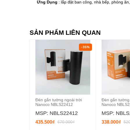
Ứng Dụng
: lắp đặt ban công, nhà bếp, phóng ăn,
SẢN PHẨM LIÊN QUAN
-35%
Đèn gắn tường ngoài trời
Đèn gắn tường 
Nanoco NBLS22412
Nanoco NBLS2
MSP: NBLS22412
MSP: NBLS
435.500₫
670.000₫
338.000₫
52