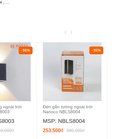
, ...
-35%
-35%
 ngoài trời
Đèn gắn tường ngoài trời
Đèn gắn tườn
8003
Nanoco NBLS8004
Nanoco NBL
S8003
MSP: NBLS8004
MSP: NB
60.000₫
253.500₫
390.000₫
143.000₫