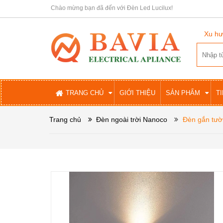
Chào mừng bạn đã đến với Đèn Led Lucilux!
Xu hư
TRANG CHỦ
GIỚI THIỆU
SẢN PHẨM
T
Trang chủ
Đèn ngoài trời Nanoco
Đèn gắn tườ