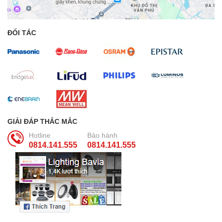
ĐỐI TÁC
GIẢI ĐÁP THẮC MẮC
Hotline
Bảo hành
0814.141.555
0814.141.555