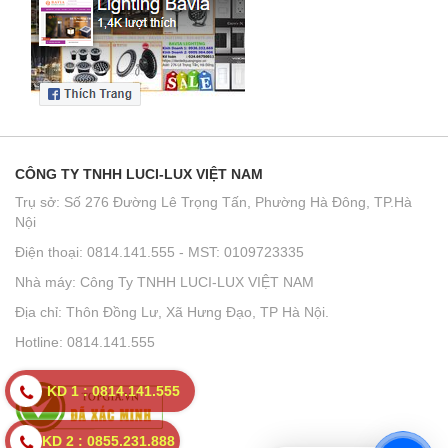
CÔNG TY TNHH LUCI-LUX VIỆT NAM
Trụ sở: Số 276 Đường Lê Trọng Tấn, Phường Hà Đông, TP.Hà
Nội
Điện thoại: 0814.141.555 - MST: 0109723335
Nhà máy: Công Ty TNHH LUCI-LUX VIỆT NAM
Địa chỉ: Thôn Đồng Lư, Xã Hưng Đạo, TP Hà Nội.
Hotline: 0814.141.555
KD 1 : 0814.141.555
KD 2 : 0855.231.888