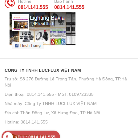
Hotline
Bảo hành
0814.141.555
0814.141.555
CÔNG TY TNHH LUCI-LUX VIỆT NAM
Trụ sở: Số 276 Đường Lê Trọng Tấn, Phường Hà Đông, TP.Hà
Nội
Điện thoại: 0814.141.555 - MST: 0109723335
Nhà máy: Công Ty TNHH LUCI-LUX VIỆT NAM
Địa chỉ: Thôn Đồng Lư, Xã Hưng Đạo, TP Hà Nội.
Hotline: 0814.141.555
KD 1 : 0814.141.555