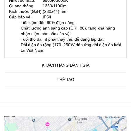
Nhiệt độ màu:
6500K/3000K
Quang thông:
1330/1190lm
Kích thước (ØxH):
(230x44)mm
Cấp bảo vệ:
IP54
Tiết kiệm đến 90% điện năng.
Chất lượng ánh sáng cao (CRI=80), tăng khả năng
nhận diện màu sắc của vật.
Tuổi thọ dài, ít phải thay thế, dễ dàng lắp đặt.
Dải điện áp rộng (170–250)V đáp ứng dải điện áp lưới
tại Việt Nam.
KHÁCH HÀNG ĐÁNH GIÁ
THẺ TAG