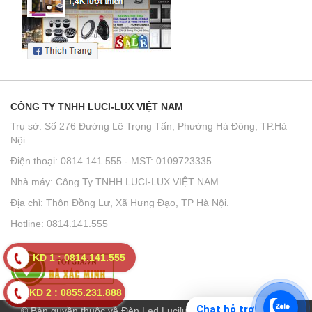
CÔNG TY TNHH LUCI-LUX VIỆT NAM
Trụ sở: Số 276 Đường Lê Trọng Tấn, Phường Hà Đông, TP.Hà
Nội
Điện thoại: 0814.141.555 - MST: 0109723335
Nhà máy: Công Ty TNHH LUCI-LUX VIỆT NAM
Địa chỉ: Thôn Đồng Lư, Xã Hưng Đạo, TP Hà Nội.
Hotline: 0814.141.555
KD 1 : 0814.141.555
KD 2 : 0855.231.888
Chat hỗ trợ
© Bản quyền thuộc về Đèn Led Lucilux