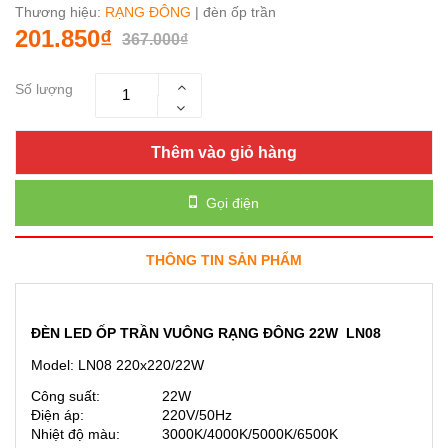
Thương hiệu:
RẠNG ĐÔNG
| đèn ốp trần
201.850₫
367.000₫
Số lượng
Thêm vào giỏ hàng
Gọi điện
THÔNG TIN SẢN PHẨM
ĐÈN LED ỐP TRẦN VUÔNG RẠNG ĐÔNG 22W LN08
Model: LN08 220x220/22W
Công suất:
22W
Điện áp:
220V/50Hz
Nhiệt độ màu:
3000K/4000K/5000K/6500K