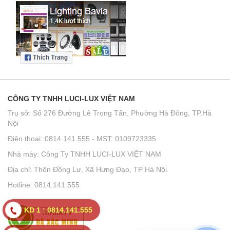
CÔNG TY TNHH LUCI-LUX VIỆT NAM
Trụ sở: Số 276 Đường Lê Trọng Tấn, Phường Hà Đông, TP.Hà
Nội
Điện thoại: 0814.141.555 - MST: 0109723335
Nhà máy: Công Ty TNHH LUCI-LUX VIỆT NAM
Địa chỉ: Thôn Đồng Lư, Xã Hưng Đạo, TP Hà Nội.
Hotline: 0814.141.555
KD 1 : 0814.141.555