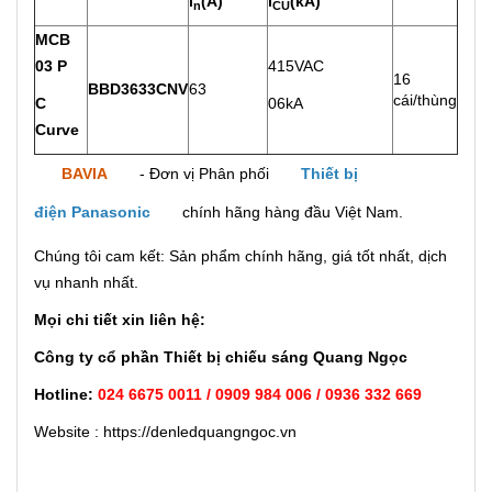
l
(A)
l
(kA)
n
CU
MCB
03 P
415VAC
16
BBD3633CNV
63
cái/thùng
C
06kA
Curve
BAVIA
- Đơn vị Phân phối
Thiết bị
điện Panasonic
chính hãng hàng đầu Việt Nam.
Chúng tôi cam kết: Sản phẩm chính hãng, giá tốt nhất, dịch
vụ nhanh nhất.
Mọi chi tiết xin liên hệ:
Công ty cổ phần Thiết bị chiếu sáng Quang Ngọc
Hotline:
024 6675 0011 / 0909 984 006 / 0936 332 669
Website : https://denledquangngoc.vn