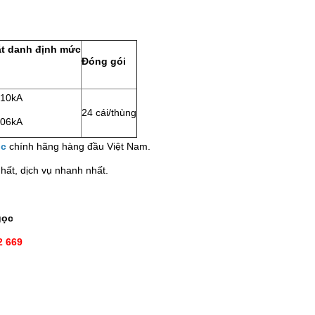
t danh định mức
Đóng gói
/10kA
24 cái/thùng
/06kA
ic
chính hãng hàng đầu Việt Nam.
hất, dịch vụ nhanh nhất.
gọc
2 669