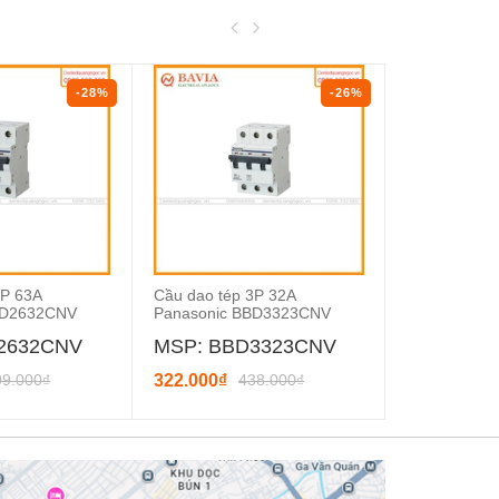
-28%
-26%
2P 63A
Cầu dao tép 3P 32A
Cầu dao chố
BD2632CNV
Panasonic BBD3323CNV
Panasonic 
2632CNV
MSP: BBD3323CNV
MSP: BB
09.000₫
322.000₫
438.000₫
432.000₫