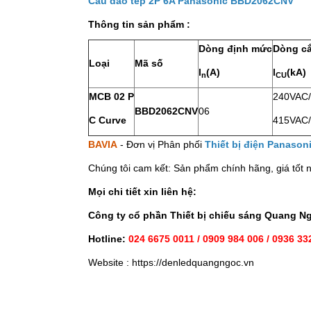
Cầu dao tép 2P 6A Panasonic BBD2062CNV
Thông tin sản phẩm :
Dòng định mức
Dòng cắ
Loại
Mã số
l
(A)
l
(kA)
n
CU
MCB 02 P
240VAC
BBD2062CNV
06
C Curve
415VAC
BAVIA
- Đơn vị Phân phối
Thiết bị điện Panason
Chúng tôi cam kết: Sản phẩm chính hãng, giá tốt n
Mọi chi tiết xin liên hệ:
Công ty cổ phần Thiết bị chiếu sáng Quang N
Hotline:
024 6675 0011 / 0909 984 006 / 0936 33
Website : https://denledquangngoc.vn