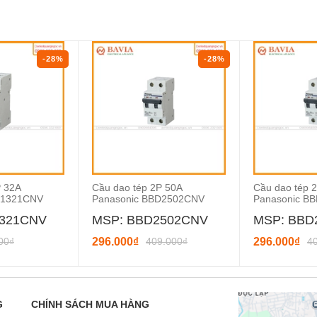
-28%
-28%
P 32A
Cầu dao tép 2P 50A
Cầu dao tép 
D1321CNV
Panasonic BBD2502CNV
Panasonic B
1321CNV
MSP: BBD2502CNV
MSP: BBD
00₫
296.000₫
409.000₫
296.000₫
4
G
CHÍNH SÁCH MUA HÀNG