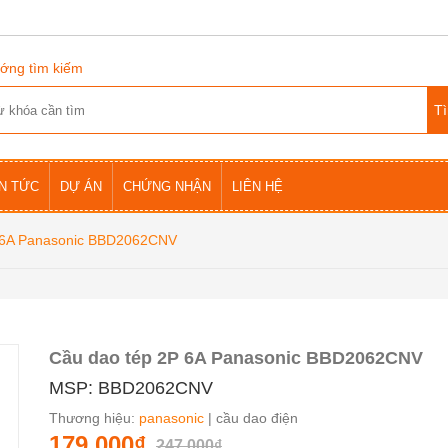
ớng tìm kiếm
IN TỨC
DỰ ÁN
CHỨNG NHẬN
LIÊN HỆ
 6A Panasonic BBD2062CNV
Cầu dao tép 2P 6A Panasonic BBD2062CNV
MSP: BBD2062CNV
Thương hiệu:
panasonic
| cầu dao điện
179.000₫
247.000₫