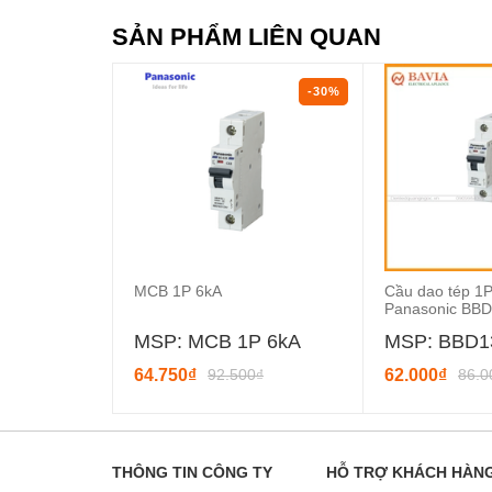
SẢN PHẨM LIÊN QUAN
-30%
MCB 1P 6kA
Cầu dao tép 1
Panasonic BB
MSP: MCB 1P 6kA
MSP: BBD
64.750₫
92.500₫
62.000₫
86.0
THÔNG TIN CÔNG TY
HỖ TRỢ KHÁCH HÀN