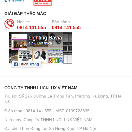
GIẢI ĐÁP THẮC MẮC
Hotline
Bảo hành
0814.141.555
0814.141.555
CÔNG TY TNHH LUCI-LUX VIỆT NAM
Trụ sở: Số 276 Đường Lê Trọng Tấn, Phường Hà Đông, TP.Hà
Nội
Điện thoại: 0814.141.555 - MST: 0109723335
Nhà máy: Công Ty TNHH LUCI-LUX VIỆT NAM
Địa chỉ: Thôn Đồng Lư, Xã Hưng Đạo, TP Hà Nội.