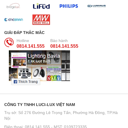
GIẢI ĐÁP THẮC MẮC
Hotline
Bảo hành
0814.141.555
0814.141.555
CÔNG TY TNHH LUCI-LUX VIỆT NAM
Trụ sở: Số 276 Đường Lê Trọng Tấn, Phường Hà Đông, TP.Hà
Nội
Điện thoại: 0814.141.555 - MST: 0109723335