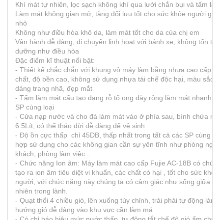
Khí mát tự nhiên, lọc sạch không khí qua lưới chắn bụi và tấm là
Làm mát không gian mở, tăng đối lưu tốt cho sức khỏe người già 
nhỏ
Không như điều hòa khô da, làm mát tốt cho da của chị em
Vận hành dễ dàng, di chuyển linh hoạt với bánh xe, không tốn tiề
dưỡng như điều hòa
Đặc điểm kĩ thuật nổi bật:
- Thiết kế chắc chắn với khung vỏ máy làm bằng nhựa cao cấp n
chất, độ bền cao, không sử dụng nhựa tái chế độc hại, màu sắc v
dáng trang nhã, đẹp mắt
- Tấm làm mát cấu tạo dạng rỗ tổ ong dày rộng làm mát nhanh h
SP cùng loại
- Cửa nạp nước và cho đá làm mát vào ở phía sau, bình chứa nư
6.5Lít, có thể tháo dời dễ dàng để vệ sinh
- Độ ồn cực thấp chỉ 45DB, thấp nhất trong tất cả các SP cùng lo
hợp sử dụng cho các không gian cần sự yên tĩnh như phòng ngủ
khách, phòng làm việc...
- Chức năng Ion âm: Máy làm mát cao cấp Fujie AC-18B có chức
tạo ra ion âm tiêu diệt vi khuẩn, các chất có hại , tốt cho sức khỏ
người, với chức năng này chúng ta có cảm giác như sống giữa th
nhiên trong lành.
- Quạt thổi 4 chiều gió, lên xuống tùy chỉnh, trái phải tự động làm
hướng gió dễ dàng vào khu vực cần làm má
- Có chỉ báo hiệu mức nước thấp, tự động tắt chế độ gió ẩm chuy