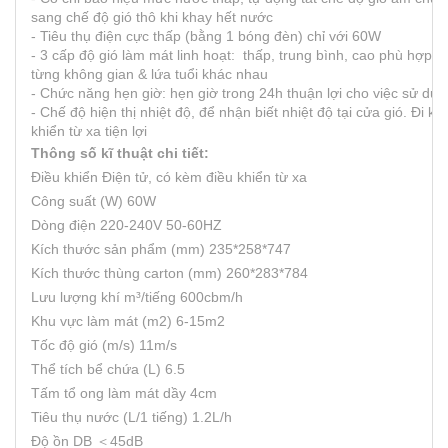
sang chế độ gió thô khi khay hết nước
- Tiêu thụ điện cực thấp (bằng 1 bóng đèn) chỉ với 60W
- 3 cấp độ gió làm mát linh hoạt: thấp, trung bình, cao phù hợp c
từng không gian & lứa tuổi khác nhau
- Chức năng hẹn giờ: hẹn giờ trong 24h thuận lợi cho việc sử dụ
- Chế độ hiện thị nhiệt độ, để nhận biết nhiệt độ tại cửa gió. Đi 
khiển từ xa tiện lợi
Thông số kĩ thuật chi tiết:
Điều khiển Điện tử, có kèm điều khiển từ xa
Công suất (W) 60W
Dòng điện 220-240V 50-60HZ
Kích thước sản phẩm (mm) 235*258*747
Kích thước thùng carton (mm) 260*283*784
Lưu lượng khí m³/tiếng 600cbm/h
Khu vực làm mát (m2) 6-15m2
Tốc độ gió (m/s) 11m/s
Thể tích bể chứa (L) 6.5
Tấm tổ ong làm mát dầy 4cm
Tiêu thụ nước (L/1 tiếng) 1.2L/h
Độ ồn DB ＜45dB