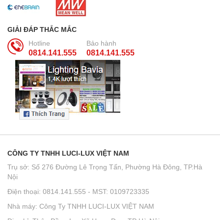
GIẢI ĐÁP THẮC MẮC
Hotline
Bảo hành
0814.141.555
0814.141.555
CÔNG TY TNHH LUCI-LUX VIỆT NAM
Trụ sở: Số 276 Đường Lê Trọng Tấn, Phường Hà Đông, TP.Hà
Nội
Điện thoại: 0814.141.555 - MST: 0109723335
Nhà máy: Công Ty TNHH LUCI-LUX VIỆT NAM