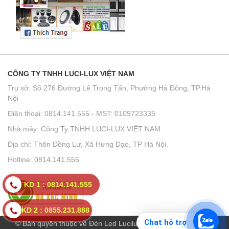
CÔNG TY TNHH LUCI-LUX VIỆT NAM
Trụ sở: Số 276 Đường Lê Trọng Tấn, Phường Hà Đông, TP.Hà
Nội
Điện thoại: 0814.141.555 - MST: 0109723335
Nhà máy: Công Ty TNHH LUCI-LUX VIỆT NAM
Địa chỉ: Thôn Đồng Lư, Xã Hưng Đạo, TP Hà Nội.
Hotline: 0814.141.555
KD 1 : 0814.141.555
KD 2 : 0855.231.888
Chat hỗ trợ
© Bản quyền thuộc về Đèn Led Lucilux