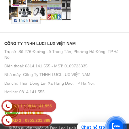
CÔNG TY TNHH LUCI-LUX VIỆT NAM
Trụ sở: Số 276 Đường Lê Trọng Tấn, Phường Hà Đông, TP.Hà
Nội
Điện thoại: 0814.141.555 - MST: 0109723335
Nhà máy: Công Ty TNHH LUCI-LUX VIỆT NAM
Địa chỉ: Thôn Đồng Lư, Xã Hưng Đạo, TP Hà Nội.
Hotline: 0814.141.555
KD 1 : 0814.141.555
KD 2 : 0855.231.888
Chat hỗ trợ
© Bản quyền thuộc về Đèn Led Lucilux