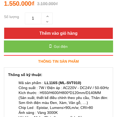
1.550.000₫
3.100.000₫
Số lượng
Thêm vào giỏ hàng
Gọi điện
THÔNG TIN SẢN PHẨM
Thông số kỹ thuật:
Mã sản phẩm :
LL116S (ML-SVT010)
Công suất : 7W / Điện áp : AC220V - DC24V / 50-60Hz
Kích thước : H550/H600/H800*D120mm/D140MM
(Sản xuất, thiết kế điều chỉnh theo yêu cầu, Thân đèn:
Sơn tĩnh điện màu Đen, Xám, Vân gỗ, ....)
Chip Led : Epistar, Lumens>90Lm/w; CRI>80
Ánh sáng : Vàng 3000K