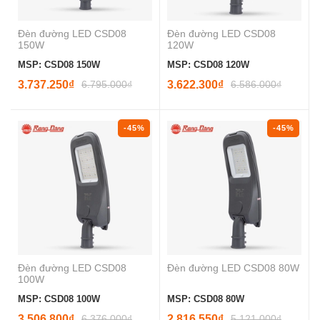
Đèn đường LED CSD08
Đèn đường LED CSD08
150W
120W
MSP: CSD08 150W
MSP: CSD08 120W
3.737.250₫
6.795.000₫
3.622.300₫
6.586.000₫
-45%
-45%
Đèn đường LED CSD08
Đèn đường LED CSD08 80W
100W
MSP: CSD08 100W
MSP: CSD08 80W
3.506.800₫
6.376.000₫
2.816.550₫
5.121.000₫