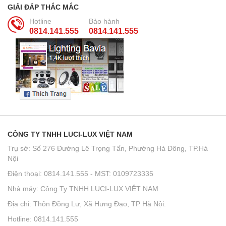
GIẢI ĐÁP THẮC MẮC
Hotline
Bảo hành
0814.141.555
0814.141.555
CÔNG TY TNHH LUCI-LUX VIỆT NAM
Trụ sở: Số 276 Đường Lê Trọng Tấn, Phường Hà Đông, TP.Hà
Nội
Điện thoại: 0814.141.555 - MST: 0109723335
Nhà máy: Công Ty TNHH LUCI-LUX VIỆT NAM
Địa chỉ: Thôn Đồng Lư, Xã Hưng Đạo, TP Hà Nội.
Hotline: 0814.141.555