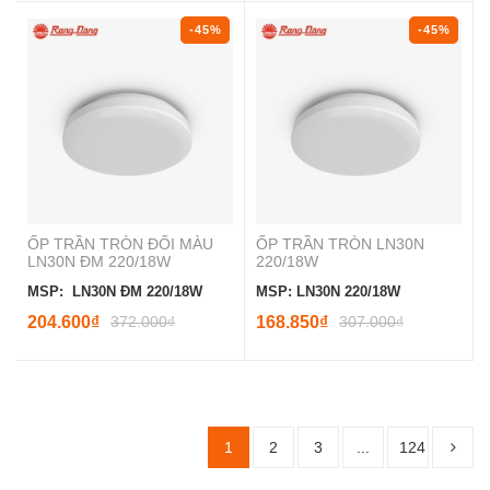
-45%
-45%
ỐP TRẦN TRÒN ĐỔI MÀU
ỐP TRẦN TRÒN LN30N
LN30N ĐM 220/18W
220/18W
MSP: LN30N ĐM 220/18W
MSP: LN30N 220/18W
204.600₫
372.000₫
168.850₫
307.000₫
1
2
3
...
124