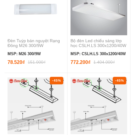
Đèn Tuýp bán nguyệt Rạng
Bộ đèn Led chiếu sáng lớp
Đông M26 300/9W
học CSLH.LS 300x1200/40W
MSP: M26 300/9W
MSP: CSLH.LS 300x1200/40W
78.520₫
151.000₫
772.200₫
1.404.000₫
-45%
-45%