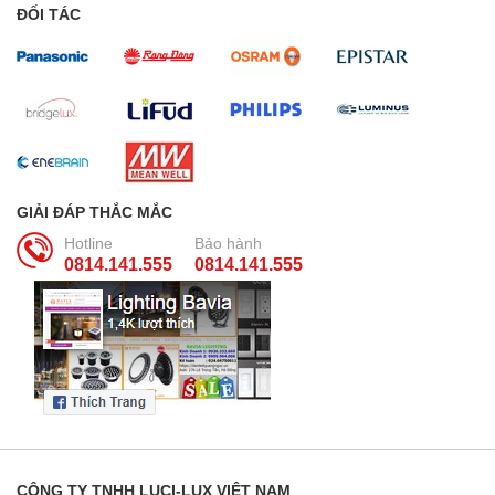
ĐỐI TÁC
GIẢI ĐÁP THẮC MẮC
Hotline
Bảo hành
0814.141.555
0814.141.555
CÔNG TY TNHH LUCI-LUX VIỆT NAM