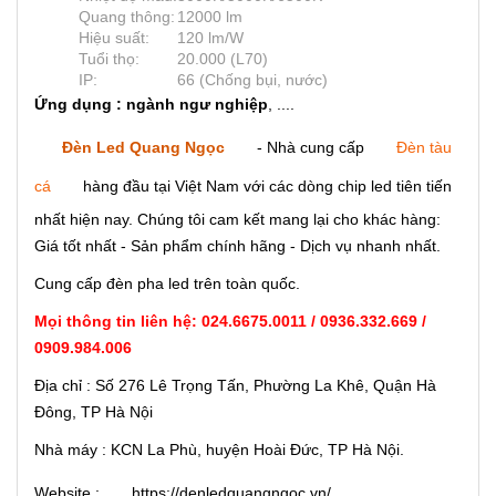
Quang thông:
12000 lm
Hiệu suất:
120 lm/W
Tuổi thọ:
20.000 (L70)
IP:
66 (Chống bụi, nước)
Ứng dụng : ngành ngư nghiệp
, ....
Đèn Led Quang Ngọc
- Nhà cung cấp
Đèn tàu
cá
hàng đầu tại Việt Nam với các dòng chip led tiên tiến
nhất hiện nay. Chúng tôi cam kết mang lại cho khác hàng:
Giá tốt nhất - Sản phẩm chính hãng - Dịch vụ nhanh nhất.
Cung cấp đèn pha led trên toàn quốc.
Mọi thông tin liên hệ: 024.6675.0011 / 0936.332.669 /
0909.984.006
Địa chỉ : Số 276 Lê Trọng Tấn, Phường La Khê, Quận Hà
Đông, TP Hà Nội
Nhà máy : KCN La Phù, huyện Hoài Đức, TP Hà Nội.
Website :
https://denledquangngoc.vn/