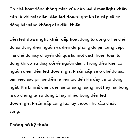
Cơ chế hoạt động thông minh của đ
èn led downlight khẩn
cấp là k
hi mất điện, đ
èn led downlight khẩn cấp
sẽ tự
động bật sáng không cần điều khiển.
Đ
èn led downlight khẩn cấp
hoạt động tự động ở hai chế
độ sử dụng điện nguồn và điện dự phòng do pin cung cấp.
Hai chế độ này chuyển đổi qua lại một cách hoàn toàn tự
động khi có sự thay đổi về nguồn điện. Trong điều kiện có
nguồn điện, đ
èn led downlight khẩn cấp
sẽ ở chế độ sạc
pin, việc sạc pin sẽ diễn ra liên tục đến khi đầy thì tự động
ngắt. Khi bị mất điện, đèn sẽ tự sáng, sáng một hay hai bóng
là do chúng ta sử dụng 1 hay nhiều bóng đ
èn led
downlight khẩn cấp
cùng lúc tùy thuộc nhu cầu chiếu
sáng.
Thông số kỹ thuật: