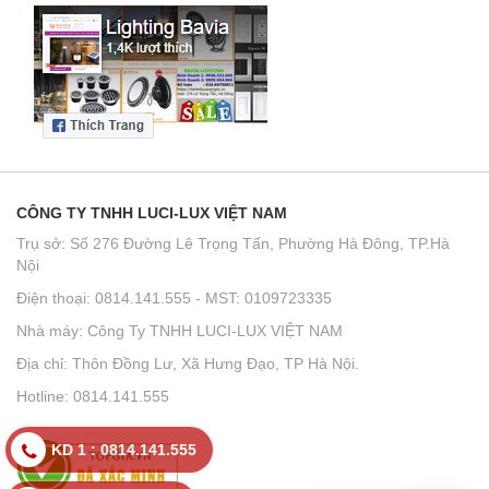
CÔNG TY TNHH LUCI-LUX VIỆT NAM
Trụ sở: Số 276 Đường Lê Trọng Tấn, Phường Hà Đông, TP.Hà
Nội
Điện thoại: 0814.141.555 - MST: 0109723335
Nhà máy: Công Ty TNHH LUCI-LUX VIỆT NAM
Địa chỉ: Thôn Đồng Lư, Xã Hưng Đạo, TP Hà Nội.
Hotline: 0814.141.555
KD 1 : 0814.141.555