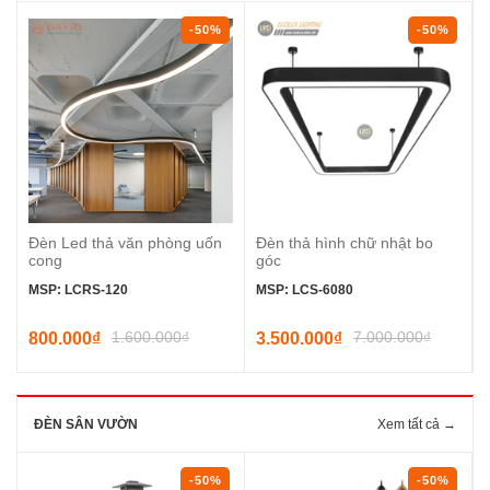
-50%
-50%
Đèn Led thả văn phòng uốn
Đèn thả hình chữ nhật bo
cong
góc
MSP: LCRS-120
MSP: LCS-6080
1.600.000₫
7.000.000₫
800.000₫
3.500.000₫
ĐÈN SÂN VƯỜN
Xem tất cả →
-50%
-50%