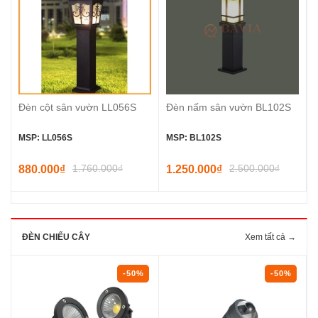
Đèn cột sân vườn LL056S
Đèn nấm sân vườn BL102S
MSP: LL056S
MSP: BL102S
1.760.000₫
2.500.000₫
880.000₫
1.250.000₫
ĐÈN CHIẾU CÂY
Xem tất cả →
-50%
-50%