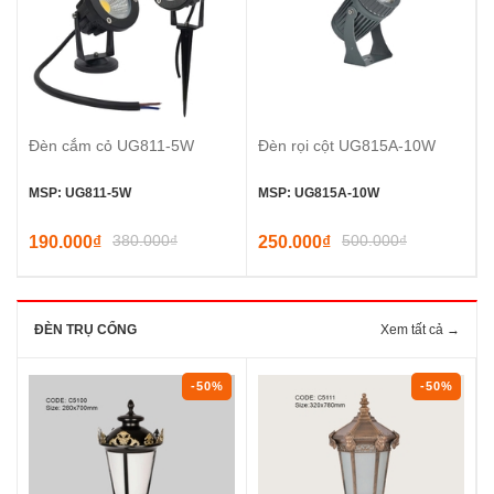
Đèn cắm cỏ UG811-5W
Đèn rọi cột UG815A-10W
MSP: UG811-5W
MSP: UG815A-10W
380.000₫
500.000₫
190.000₫
250.000₫
ĐÈN TRỤ CỔNG
Xem tất cả →
-50%
-50%