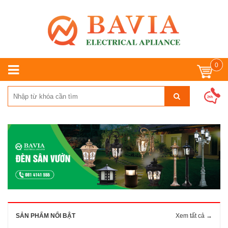
0
SẢN PHẨM NỔI BẬT
Xem tất cả →