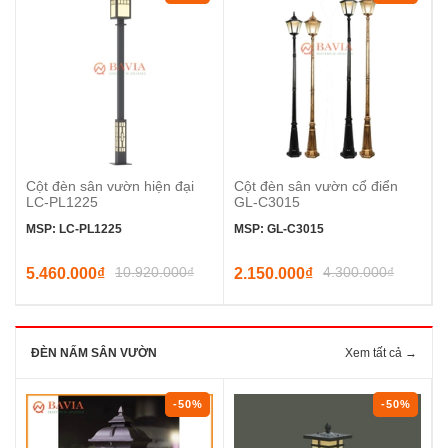
Cột đèn sân vườn hiện đại
Cột đèn sân vườn cổ điển
LC-PL1225
GL-C3015
MSP: LC-PL1225
MSP: GL-C3015
10.920.000₫
4.300.000₫
5.460.000₫
2.150.000₫
ĐÈN NẤM SÂN VƯỜN
Xem tất cả →
-50%
-50%