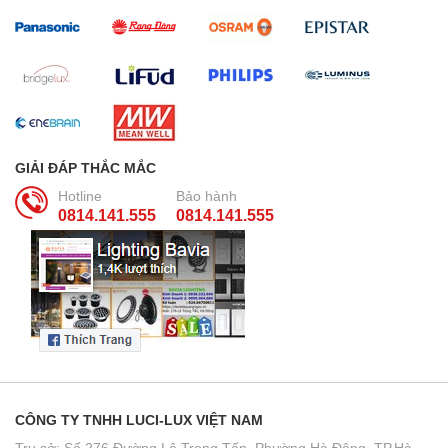
GIẢI ĐÁP THẮC MẮC
Hotline
Bảo hành
0814.141.555
0814.141.555
CÔNG TY TNHH LUCI-LUX VIỆT NAM
Trụ sở: Số 276 Đường Lê Trọng Tấn, Phường Hà Đông, TP.Hà