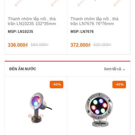
Thanh nhôm lắp nổi , thả
Thanh nhôm lắp nổi , thả
trần LN10235 102*35mm
trần LN7676 76*76mm
MSP: LN10235
MSP: LN7676
560.000₫
620.000₫
336.000₫
372.000₫
ĐÈN ÂM NƯỚC
Xem tất cả →
-40%
-40%