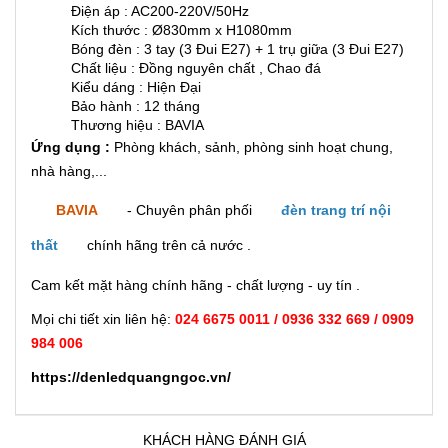
Điện áp : AC200-220V/50Hz
Kích thước : Ø830mm x H1080mm
Bóng đèn : 3 tay (3 Đui E27) + 1 trụ giữa (3 Đui E27)
Chất liệu : Đồng nguyên chất , Chao đá
Kiểu dáng : Hiện Đại
Bảo hành : 12 tháng
Thương hiệu : BAVIA
Ứng dụng :
Phòng khách, sảnh, phòng sinh hoạt chung,
nhà hàng,...
BAVIA
- Chuyên phân phối
đèn trang trí nội
thất
chính hãng trên cả nước .
Cam kết mặt hàng chính hãng - chất lượng - uy tín .
Mọi chi tiết xin liên hệ:
024 6675 0011 / 0936 332 669 / 0909
984 006
https://denledquangngoc.vn/
KHÁCH HÀNG ĐÁNH GIÁ