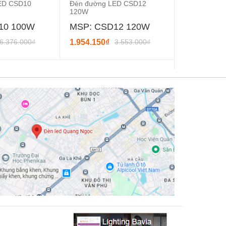
ED CSD10
Đèn đường LED CSD12
Đèn đường 
120W
100W
10 100W
MSP: CSD12 120W
MSP: CS
6.376.000₫
1.954.150₫
3.553.000₫
1.840.300₫