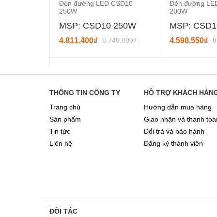
Đèn đường LED CSD10
Đèn đường LE
250W
200W
MSP: CSD10 250W
MSP: CSD1
4.811.400₫
8.748.000₫
4.598.550₫
8
THÔNG TIN CÔNG TY
HỖ TRỢ KHÁCH HÀN
Trang chủ
Hướng dẫn mua hàng
Sản phẩm
Giao nhận và thanh toá
Tin tức
Đổi trả và bảo hành
Liên hệ
Đăng ký thành viên
ĐỐI TÁC