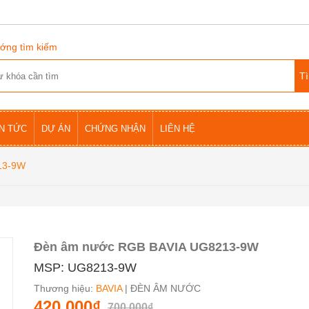
ớng tìm kiếm
IN TỨC
DỰ ÁN
CHỨNG NHẬN
LIÊN HỆ
13-9W
Đèn âm nước RGB BAVIA UG8213-9W
MSP: UG8213-9W
Thương hiệu:
BAVIA
| ĐÈN ÂM NƯỚC
420.000₫
700.000₫