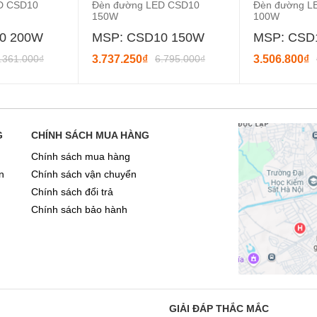
D CSD10
Đèn đường LED CSD10
Đèn đường L
150W
100W
0 200W
MSP: CSD10 150W
MSP: CSD
.361.000₫
3.737.250₫
6.795.000₫
3.506.800₫
G
CHÍNH SÁCH MUA HÀNG
Chính sách mua hàng
n
Chính sách vận chuyển
Chính sách đổi trả
Chính sách bảo hành
GIẢI ĐÁP THẮC MẮC