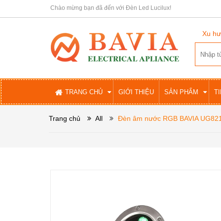
Chào mừng bạn đã đến với Đèn Led Lucilux!
Xu hư
TRANG CHỦ
GIỚI THIỆU
SẢN PHẨM
T
Trang chủ
All
Đèn âm nước RGB BAVIA UG82