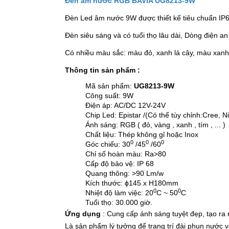
Đèn âm nước RGB BAVIA UG8213-9W
Đèn Led âm nước 9W được thiết kế tiêu chuẩn IP6
Đèn siêu sáng và có tuổi thọ lâu dài, Dòng điện an
Có nhiều màu sắc: màu đỏ, xanh lá cây, màu xanh,
Thông tin sản phẩm :
Mã sản phẩm:
UG8213-9W
Công suất: 9W
Điện áp: AC/DC 12V-24V
Chip Led: Epistar /(Có thể tùy chỉnh:Cree, Ni
Ánh sáng: RGB ( đỏ, vàng , xanh , tím , ... )
Chất liệu: Thép không gỉ hoặc Inox
0
0
0
Góc chiếu: 30
/45
/60
Chỉ số hoàn màu: Ra>80
Cấp độ bảo vệ: IP 68
Quang thông: >90 Lm/w
Kích thước: ϕ145 x H180mm
0
0
Nhiệt độ làm việc: 20
C ~ 50
C
Tuổi thọ: 30.000 giờ.
Ứng dụng
: Cung cấp ánh sáng tuyệt đẹp, tạo r
Là sản phẩm lý tưởng để trang trí đài phun nước 