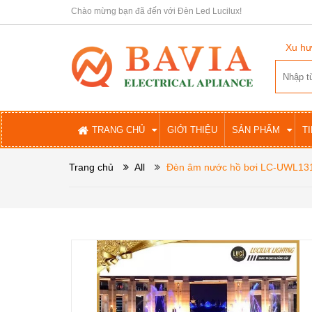
Chào mừng bạn đã đến với Đèn Led Lucilux!
Xu hư
TRANG CHỦ
GIỚI THIỆU
SẢN PHẨM
T
Trang chủ
All
Đèn âm nước hồ bơi LC-UWL13