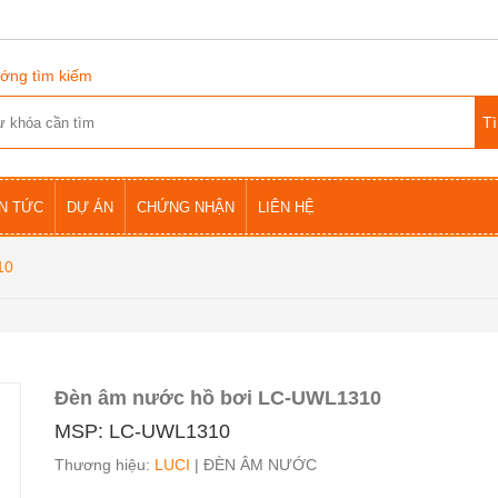
ớng tìm kiếm
IN TỨC
DỰ ÁN
CHỨNG NHẬN
LIÊN HỆ
10
Đèn âm nước hồ bơi LC-UWL1310
MSP: LC-UWL1310
Thương hiệu:
LUCI
| ĐÈN ÂM NƯỚC