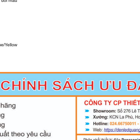
n đổi màu
e/Yellow