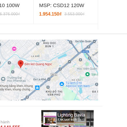
10 100W
MSP: CSD12 120W
MSP: CS
6.376.000₫
1.954.150₫
3.553.000₫
1.840.300₫
 hành