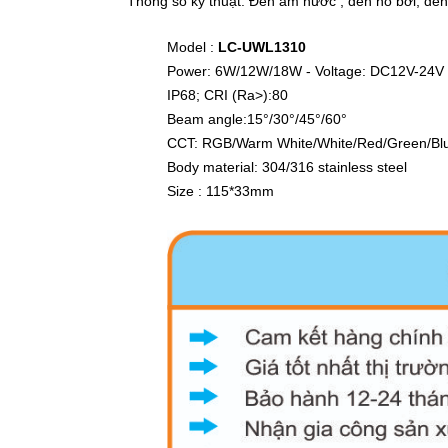
Thông số kỹ thuật: Đèn âm nước , đèn hồ bơi, đè
Model :
LC-UWL1310
Power: 6W/12W/18W - Voltage: DC12V-24V
IP68; CRI (Ra>):80
Beam angle:15°/30°/45°/60°
CCT: RGB/Warm White/White/Red/Green/Blu
Body material: 304/316 stainless steel
Size : 115*33mm