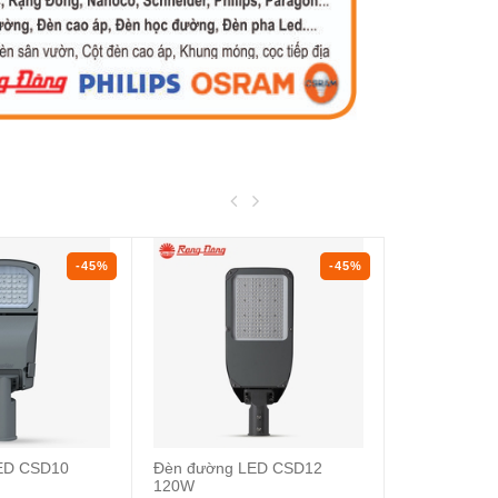
-45%
-45%
ED CSD10
Đèn đường LED CSD12
Đèn đường 
120W
100W