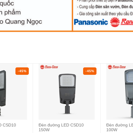
-45%
-45%
D CSD10
Đèn đường LED CSD10
Đèn đường L
150W
100W