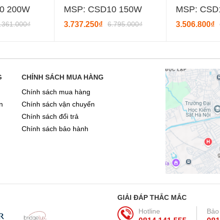
0 200W
MSP: CSD10 150W
MSP: CSD
.361.000₫
3.737.250₫
6.795.000₫
3.506.800₫
G
CHÍNH SÁCH MUA HÀNG
Chính sách mua hàng
n
Chính sách vận chuyển
Chính sách đổi trả
Chính sách bảo hành
GIẢI ĐÁP THẮC MẮC
Hotline
Bảo