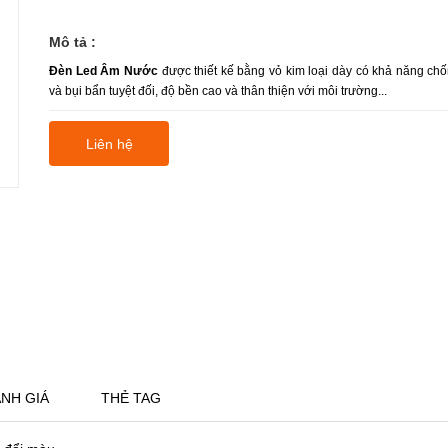
Mô tả :
Đèn Led Âm Nước
được thiết kế bằng vỏ kim loại dày có khả năng ch
và bụi bẩn tuyệt đối, độ bền cao và thân thiện với môi trường...
Liên hệ
NH GIÁ
THẺ TAG