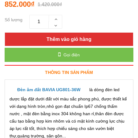
852.000₫
1.420.000₫
Số lượng
Thêm vào giỏ hàng
Gọi điện
THÔNG TIN SẢN PHẨM
Đèn âm đất BAVIA UG801-36W
là dòng đèn led
dược lắp đặt dưới đất với màu sắc phong phú, được thiết kế
với dạng hình tròn,nhỏ gọn đạt chuẩn Ip67 chống thấm
nước , mặt đèn bằng inox 304 không han rỉ,thân đèn được
cấu tạo bằng hợp kim nhôm và có mặt kính cường lực chịu
áp lực rất tốt, thích hợp chiếu sáng cho sân vườn biệt
thự,quảng trường, sân gôn...