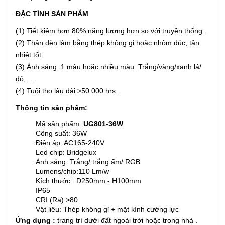
ĐẶC TÍNH SẢN PHẨM
(1) Tiết kiệm hơn 80% năng lượng hơn so với truyền thống .
(2) Thân đèn làm bằng thép không gỉ hoặc nhôm đúc, tản
nhiệt tốt.
(3) Ánh sáng: 1 màu hoặc nhiều màu: Trắng/vàng/xanh lá/
đỏ,….
(4) Tuổi thọ lâu dài >50.000 hrs.
Thông tin sản phẩm:
Mã sản phẩm:
UG801-36W
Công suất: 36W
Điện áp: AC165-240V
Led chip: Bridgelux
Ánh sáng: Trắng/ trắng ấm/ RGB
Lumens/chip:110 Lm/w
Kích thước : D250mm - H100mm
IP65
CRI (Ra):>80
Vật liêu: Thép không gỉ + mặt kính cường lực
Ứng dụng :
trang trí dưới đất ngoài trời hoặc trong nhà .