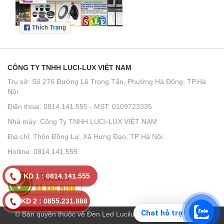
CÔNG TY TNHH LUCI-LUX VIỆT NAM
Trụ sở: Số 276 Đường Lê Trọng Tấn, Phường Hà Đông, TP.Hà
Nội
Điện thoại: 0814.141.555 - MST: 0109723335
Nhà máy: Công Ty TNHH LUCI-LUX VIỆT NAM
Địa chỉ: Thôn Đồng Lư, Xã Hưng Đạo, TP Hà Nội.
Hotline: 0814.141.555
KD 1 : 0814.141.555
KD 2 : 0855.231.888
Chat hỗ trợ
© Bản quyền thuộc về Đèn Led Lucilux