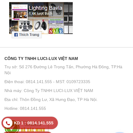
CÔNG TY TNHH LUCI-LUX VIỆT NAM
Trụ sở: Số 276 Đường Lê Trọng Tấn, Phường Hà Đông, TP.Hà
Nội
Điện thoại: 0814.141.555 - MST: 0109723335
Nhà máy: Công Ty TNHH LUCI-LUX VIỆT NAM
Địa chỉ: Thôn Đồng Lư, Xã Hưng Đạo, TP Hà Nội.
Hotline: 0814.141.555
KD 1 : 0814.141.555