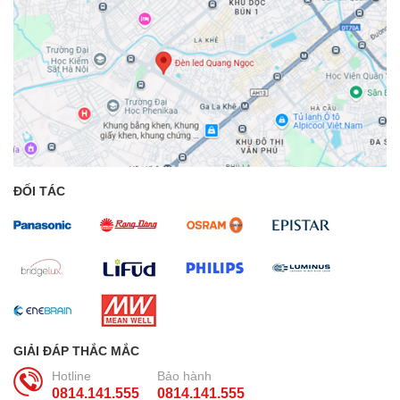
ĐỐI TÁC
GIẢI ĐÁP THẮC MẮC
Hotline
Bảo hành
0814.141.555
0814.141.555