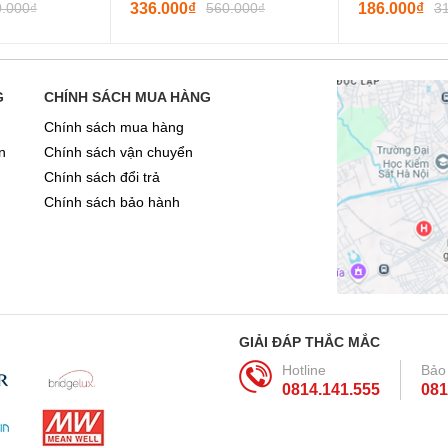
0.000₫
336.000₫
560.000₫
186.000₫
3
G
CHÍNH SÁCH MUA HÀNG
Chính sách mua hàng
n
Chính sách vận chuyển
Chính sách đổi trả
Chính sách bảo hành
GIẢI ĐÁP THẮC MẮC
Hotline
Bảo
0814.141.555
081