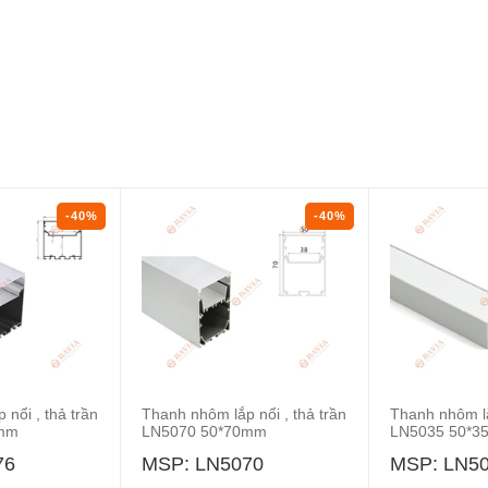
-40%
-40%
nổi , thả trần
Thanh nhôm lắp nổi , thả trần
Thanh nhôm lắ
6mm
LN5070 50*70mm
LN5035 50*
76
MSP: LN5070
MSP: LN5