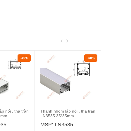
-40%
-40%
p nổi , thả trần
Thanh nhôm lắp nổi , thả trần
Thanh nhôm
35mm
LN3535 35*35mm
117*35mm
035
MSP: LN3535
MSP: LA1