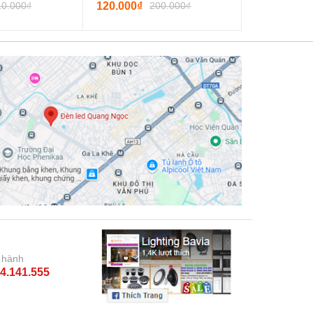
10.000₫
120.000₫
200.000₫
348.000₫
 hành
4.141.555