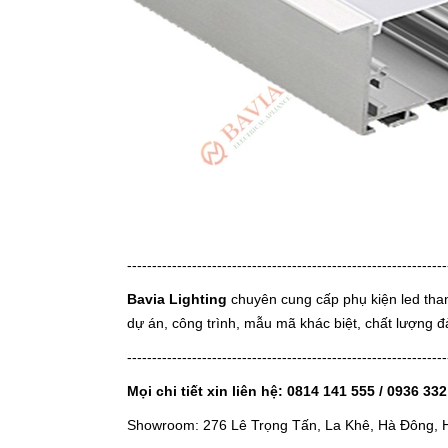
----------------------------------------------------------------
Bavia Lighting
chuyên cung cấp phụ kiện led than
dự án, công trình, mẫu mã khác biệt, chất lượng 
----------------------------------------------------------------
Mọi chi tiết xin liên hệ: 0814 141 555 / 0936 33
Showroom: 276 Lê Trọng Tấn, La Khê, Hà Đông, 