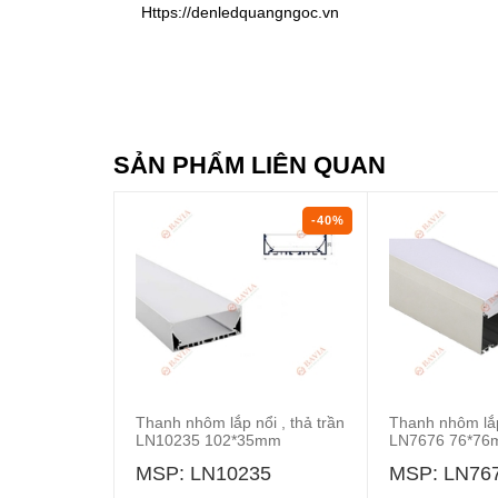
Https://denledquangngoc.vn
SẢN PHẨM LIÊN QUAN
-40%
Thanh nhôm lắp nổi , thả trần
Thanh nhôm lắp 
LN10235 102*35mm
LN7676 76*7
MSP: LN10235
MSP: LN76