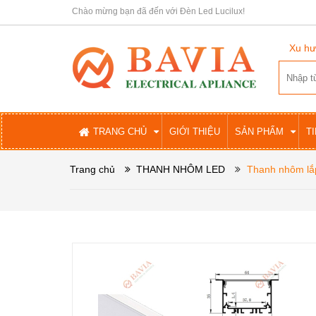
Chào mừng bạn đã đến với Đèn Led Lucilux!
Xu hư
TRANG CHỦ
GIỚI THIỆU
SẢN PHẨM
T
Trang chủ
THANH NHÔM LED
Thanh nhôm l