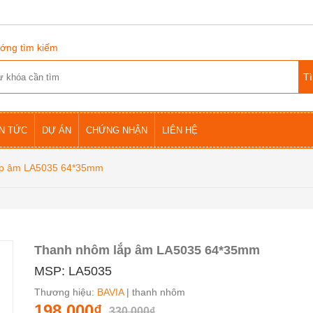
ớng tìm kiếm
IN TỨC
DỰ ÁN
CHỨNG NHẬN
LIÊN HỆ
ắp âm LA5035 64*35mm
Thanh nhôm lắp âm LA5035 64*35mm
MSP: LA5035
Thương hiệu:
BAVIA
| thanh nhôm
198.000₫
330.000₫