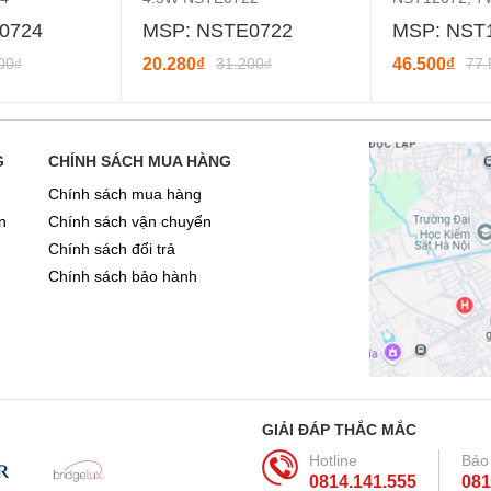
vàng
0724
MSP: NSTE0722
MSP: NST
00₫
20.280₫
31.200₫
46.500₫
77.
G
CHÍNH SÁCH MUA HÀNG
Chính sách mua hàng
n
Chính sách vận chuyển
Chính sách đổi trả
Chính sách bảo hành
GIẢI ĐÁP THẮC MẮC
Hotline
Bảo
0814.141.555
081