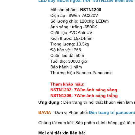
LED dây NEON ngoài trời NSTN1206 mềm dẻo
Mã sản phẩm :
NSTN1206
Điện áp : 8W/m
- AC220V
Số lượng chíp: 120chip LED/m
Ánh sáng : trắng -6500K
Chất liệu PVC Anti-UV
Kích thước: 15x14mm
Trọng lượng: 13.5kg
Độ bảo vệ: IP65
Cuộn led dài 50m
Tuổi thọ: 30000 giờ
Bảo hành 1 năm
Thương hiệu Nanoco-Panasonic
Tham khảo màu:
NSTN1202: 7W/m ánh sáng vàng
NSTN1206: 7W/m ánh sáng trắng
Ứng dụng :
Đèn trang trí nội thất khuôn viên làm 
BAVIA
- Đơn vị Phân phối
Đèn trang trí panason
Chúng tôi cam kết: Sản phẩm chính hãng, giá tốt n
Mọi chi tiết xin liên hệ: