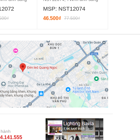
tru...
trắng
12072
MSP: NST12074
MSP: NS
500₫
46.500₫
77.500₫
46.500₫
77
 hành
4.141.555