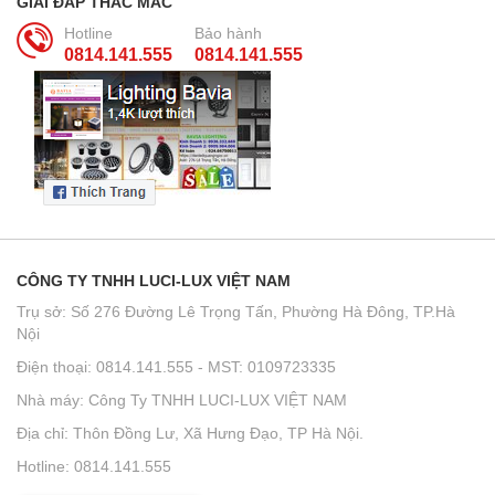
GIẢI ĐÁP THẮC MẮC
Hotline
Bảo hành
0814.141.555
0814.141.555
CÔNG TY TNHH LUCI-LUX VIỆT NAM
Trụ sở: Số 276 Đường Lê Trọng Tấn, Phường Hà Đông, TP.Hà
Nội
Điện thoại: 0814.141.555 - MST: 0109723335
Nhà máy: Công Ty TNHH LUCI-LUX VIỆT NAM
Địa chỉ: Thôn Đồng Lư, Xã Hưng Đạo, TP Hà Nội.
Hotline: 0814.141.555