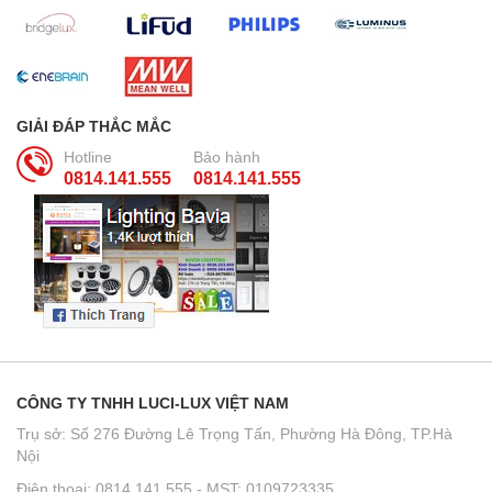
GIẢI ĐÁP THẮC MẮC
Hotline
Bảo hành
0814.141.555
0814.141.555
CÔNG TY TNHH LUCI-LUX VIỆT NAM
Trụ sở: Số 276 Đường Lê Trọng Tấn, Phường Hà Đông, TP.Hà
Nội
Điện thoại: 0814.141.555 - MST: 0109723335