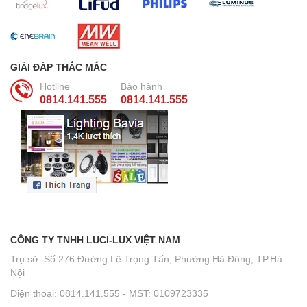
GIẢI ĐÁP THẮC MẮC
Hotline
Bảo hành
0814.141.555
0814.141.555
CÔNG TY TNHH LUCI-LUX VIỆT NAM
Trụ sở: Số 276 Đường Lê Trọng Tấn, Phường Hà Đông, TP.Hà
Nội
Điện thoại: 0814.141.555 - MST: 0109723335