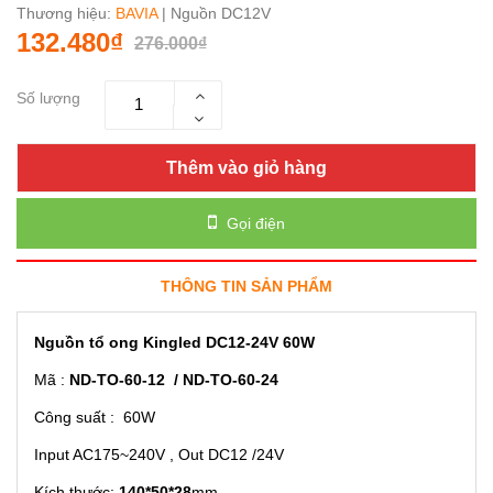
Thương hiệu:
BAVIA
| Nguồn DC12V
132.480₫
276.000₫
Số lượng
Thêm vào giỏ hàng
Gọi điện
THÔNG TIN SẢN PHẨM
Nguồn tổ ong Kingled DC12-24V 60W
Mã :
ND-TO-60-12 / ND-TO-60-24
Công suất : 60W
Input AC175~240V , Out DC12 /24V
Kích thước:
140*50*28
mm