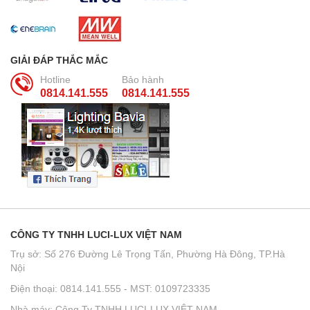
GIẢI ĐÁP THẮC MẮC
Hotline
Bảo hành
0814.141.555
0814.141.555
CÔNG TY TNHH LUCI-LUX VIỆT NAM
Trụ sở: Số 276 Đường Lê Trọng Tấn, Phường Hà Đông, TP.Hà
Nội
Điện thoại: 0814.141.555 - MST: 0109723335
Nhà máy: Công Ty TNHH LUCI-LUX VIỆT NAM