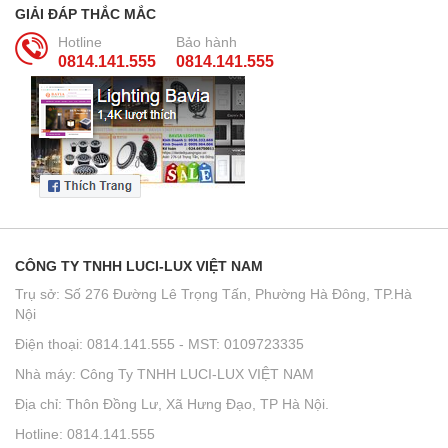
GIẢI ĐÁP THẮC MẮC
Hotline
Bảo hành
0814.141.555
0814.141.555
CÔNG TY TNHH LUCI-LUX VIỆT NAM
Trụ sở: Số 276 Đường Lê Trọng Tấn, Phường Hà Đông, TP.Hà
Nội
Điện thoại: 0814.141.555 - MST: 0109723335
Nhà máy: Công Ty TNHH LUCI-LUX VIỆT NAM
Địa chỉ: Thôn Đồng Lư, Xã Hưng Đạo, TP Hà Nội.
Hotline: 0814.141.555