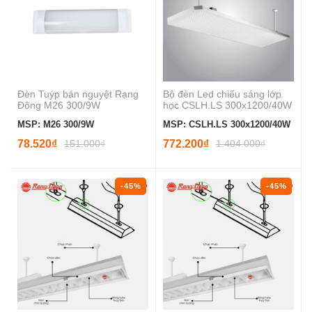
Đèn Tuýp bán nguyệt Rạng
Bộ đèn Led chiếu sáng lớp
Đông M26 300/9W
học CSLH.LS 300x1200/40W
MSP: M26 300/9W
MSP: CSLH.LS 300x1200/40W
78.520₫
151.000₫
772.200₫
1.404.000₫
-45%
-45%