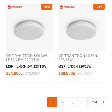
-45%
-45%
ỐP TRẦN TRÒN ĐỔI MÀU
ỐP TRẦN TRÒN LN30N
LN30N ĐM 220/18W
220/18W
MSP: LN30N ĐM 220/18W
MSP: LN30N 220/18W
204.600₫
372.000₫
168.850₫
307.000₫
1
2
3
...
124