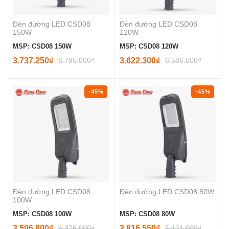
Đèn đường LED CSD08
Đèn đường LED CSD08
150W
120W
MSP: CSD08 150W
MSP: CSD08 120W
3.737.250₫
6.795.000₫
3.622.300₫
6.586.000₫
-45%
-45%
Đèn đường LED CSD08
Đèn đường LED CSD08 80W
100W
MSP: CSD08 100W
MSP: CSD08 80W
3.506.800₫
6.376.000₫
2.816.550₫
5.121.000₫