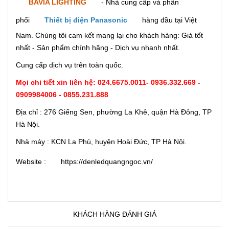
BAVIA LIGHTING
- Nhà cung cấp và phân
phối
Thiết bị điện Panasonic
hàng đầu tại Việt
Nam. Chúng tôi cam kết mang lại cho khách hàng: Giá tốt
nhất - Sản phẩm chính hãng - Dịch vụ nhanh nhất.
Cung cấp dịch vụ trên toàn quốc.
Mọi chi tiết xin liên hệ:
024.6675.0011
-
0936.332.669 -
0909984006 - 0855.231.888
Địa chỉ : 276 Giếng Sen, phường La Khê, quận Hà Đông, TP
Hà Nội.
Nhà máy : KCN La Phù, huyện Hoài Đức, TP Hà Nội.
Website :
https://denledquangngoc.vn/
KHÁCH HÀNG ĐÁNH GIÁ