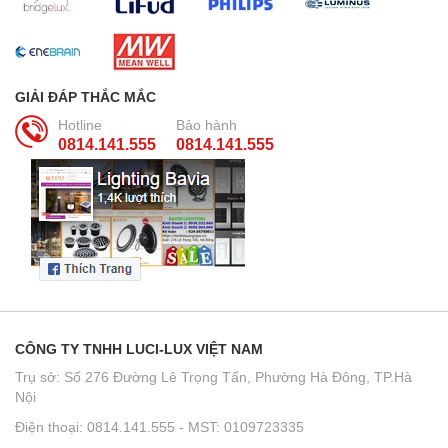
GIẢI ĐÁP THẮC MẮC
Hotline
Bảo hành
0814.141.555
0814.141.555
CÔNG TY TNHH LUCI-LUX VIỆT NAM
Trụ sở: Số 276 Đường Lê Trọng Tấn, Phường Hà Đông, TP.Hà
Nội
Điện thoại: 0814.141.555 - MST: 0109723335